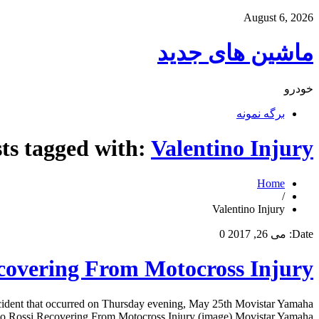
August 6, 2026
ماشین های جدید
خودرو
برگه نمونه
ts tagged with:
Valentino Injury
Home
/
Valentino Injury
Date:
می 26, 2017
0
ecovering From Motocross Injury
cident that occurred on Thursday evening, May 25th Movistar Yamaha
tino Rossi Recovering From Motocross Injury (image) Movistar Yamaha