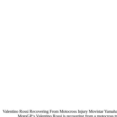
Valentino Rossi Recovering From Motocross Injury Movistar Yamaha 
MotoGP‘s Valentino Rossi is recovering from a motocross t