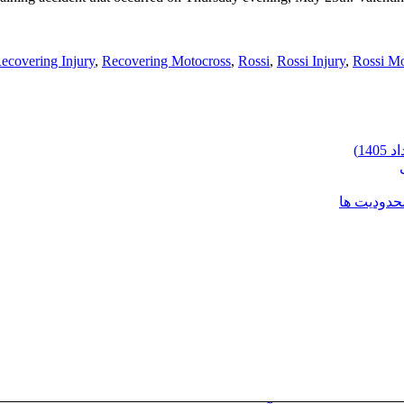
ecovering Injury
,
Recovering Motocross
,
Rossi
,
Rossi Injury
,
Rossi Mo
محدودیت ها