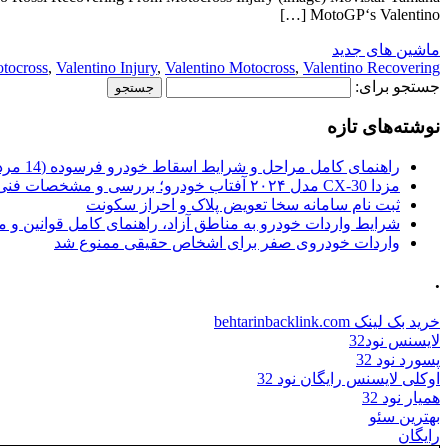
MotoGP‘s Valentino […]
ماشین های جدید
tocross
,
Valentino Injury
,
Valentino Motocross
,
Valentino Recovering
جستجو برای:
نوشته‌های تازه
راهنمای کامل مراحل و شرایط اسقاط خودرو فرسوده (14 مرداد 1405)
مزدا CX-30 مدل ۲۰۲۴ آفتاب خودرو؛ بررسی و مشخصات فنی
ثبت نام سامانه سخا تعویض پلاک و احراز سکونت
شرایط واردات خودرو به مناطق آزاد، راهنمای کامل قوانین و 
واردات خودروی صفر برای اشخاص حقیقی ممنوع شد
.
خرید بک لینک behtarinbacklink.com
لایسنس نود32
پسورد نود 32
اوکلی لایسنس رایگان نود 32
همیار نود 32
بهترین سئو
رایگان