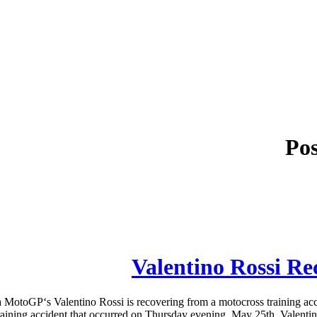
Pos
Valentino Rossi R
MotoGP‘s Valentino Rossi is recovering from a motocross training ac
raining accident that occurred on Thursday evening, May 25th. Valen