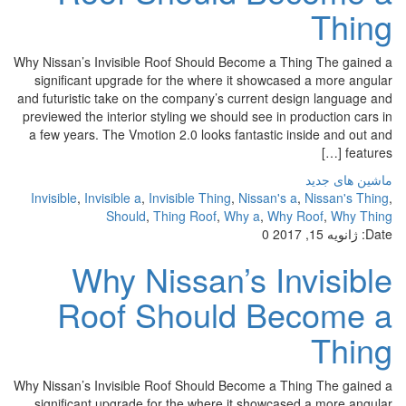
Thing
Why Nissan’s Invisible Roof Should Become a Thing The gained a
significant upgrade for the where it showcased a more angular
and futuristic take on the company’s current design language and
previewed the interior styling we should see in production cars in
a few years. The Vmotion 2.0 looks fantastic inside and out and
features […]
ماشین های جدید
Invisible
,
Invisible a
,
Invisible Thing
,
Nissan's a
,
Nissan's Thing
,
Should
,
Thing Roof
,
Why a
,
Why Roof
,
Why Thing
Date:
ژانویه 15, 2017
0
Why Nissan’s Invisible
Roof Should Become a
Thing
Why Nissan’s Invisible Roof Should Become a Thing The gained a
significant upgrade for the where it showcased a more angular