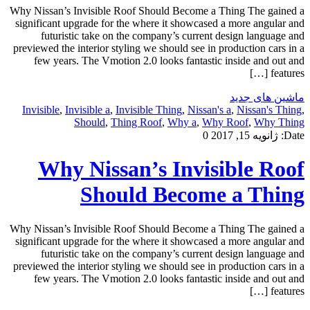
Why Nissan’s Invisible Roof Should Become a Thing The gained a
significant upgrade for the where it showcased a more angular and
futuristic take on the company’s current design language and
previewed the interior styling we should see in production cars in a
few years. The Vmotion 2.0 looks fantastic inside and out and
features […]
ماشین های جدید
Invisible
,
Invisible a
,
Invisible Thing
,
Nissan's a
,
Nissan's Thing
,
Should
,
Thing Roof
,
Why a
,
Why Roof
,
Why Thing
Date:
ژانویه 15, 2017
0
Why Nissan’s Invisible Roof
Should Become a Thing
Why Nissan’s Invisible Roof Should Become a Thing The gained a
significant upgrade for the where it showcased a more angular and
futuristic take on the company’s current design language and
previewed the interior styling we should see in production cars in a
few years. The Vmotion 2.0 looks fantastic inside and out and
features […]