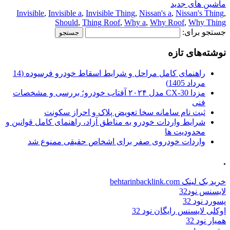
ماشین های جدید
Invisible
,
Invisible a
,
Invisible Thing
,
Nissan's a
,
Nissan's Thing
,
Should
,
Thing Roof
,
Why a
,
Why Roof
,
Why Thing
جستجو برای:
نوشته‌های تازه
راهنمای کامل مراحل و شرایط اسقاط خودرو فرسوده (14
مرداد 1405)
مزدا CX-30 مدل ۲۰۲۴ آفتاب خودرو؛ بررسی و مشخصات
فنی
ثبت نام سامانه سخا تعویض پلاک و احراز سکونت
شرایط واردات خودرو به مناطق آزاد، راهنمای کامل قوانین و
محدودیت ها
واردات خودروی صفر برای اشخاص حقیقی ممنوع شد
.
خرید بک لینک behtarinbacklink.com
لایسنس نود32
پسورد نود 32
اوکلی لایسنس رایگان نود 32
همیار نود 32