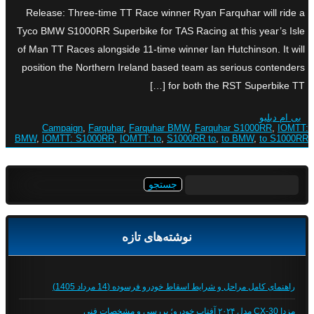
Release: Three-time TT Race winner Ryan Farquhar will ride a
Tyco BMW S1000RR Superbike for TAS Racing at this year’s Isle
of Man TT Races alongside 11-time winner Ian Hutchinson. It will
position the Northern Ireland based team as serious contenders
for both the RST Superbike TT […]
بی ام دبلیو
Campaign
,
Farquhar
,
Farquhar BMW
,
Farquhar S1000RR
,
IOMTT:
BMW
,
IOMTT: S1000RR
,
IOMTT: to
,
S1000RR to
,
to BMW
,
to S1000RR
جستجو
برای:
نوشته‌های تازه
راهنمای کامل مراحل و شرایط اسقاط خودرو فرسوده (14 مرداد 1405)
مزدا CX-30 مدل ۲۰۲۴ آفتاب خودرو؛ بررسی و مشخصات فنی