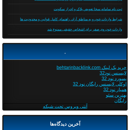
ثبت نام سامانه سخا تعویض پلاک و احراز سکونت
شرایط واردات خودرو به مناطق آزاد، راهنمای کامل قوانین و محدودیت ها
واردات خودروی صفر برای اشخاص حقیقی ممنوع شد
.
خرید بک لینک behtarinbacklink.com
لایسنس نود32
پسورد نود 32
اوکلی لایسنس رایگان نود 32
همیار نود 32
بهترین سئو
رایگان
آنتی ویروس تحت شبکه
آخرین دیدگاه‌ها