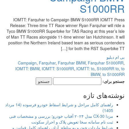
S1000RR
IOMTT: Farquhar to Campaign BMW S1000RR IOMTT Press
Release: Three-time TT Race winner Ryan Farquhar will ride a
Tyco BMW S1000RR Superbike for TAS Racing at this year’s Isle
of Man TT Races alongside 11-time winner Ian Hutchinson. It will
position the Northern Ireland based team as serious contenders
for both the RST Superbike TT […]
بی ام دبلیو
Campaign
,
Farquhar
,
Farquhar BMW
,
Farquhar S1000RR
,
IOMTT: BMW
,
IOMTT: S1000RR
,
IOMTT: to
,
S1000RR to
,
to
BMW
,
to S1000RR
جستجو برای:
نوشته‌های تازه
راهنمای کامل مراحل و شرایط اسقاط خودرو فرسوده (14 مرداد
1405)
مزدا CX-30 مدل ۲۰۲۴ آفتاب خودرو؛ بررسی و مشخصات فنی
ثبت نام سامانه سخا تعویض پلاک و احراز سکونت
شرایط واردات خودرو به مناطق آزاد، راهنمای کامل قوانین و