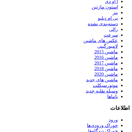
آ او دی
استون مارتین
بنز
بی ام دبلیو
دسته‌بندی نشده
رالی
سرعت
عکس های ماشین
لامبورگینی
ماشین 2015
ماشین 2016
ماشین 2017
ماشین 2018
ماشین 2020
ماشین های جدید
موتورسیکلت
وسیله نقلیه جدید
یاماها
اطلاعات
ورود
خوراک ورودی‌ها
خوراک دیدگاه‌ها