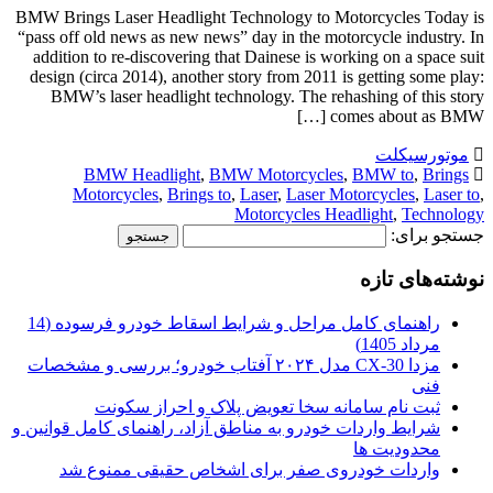
BMW Brings Laser Headlight Technology to Motorcycles Today is
“pass off old news as new news” day in the motorcycle industry. In
addition to re-discovering that Dainese is working on a space suit
design (circa 2014), another story from 2011 is getting some play:
BMW’s laser headlight technology. The rehashing of this story
comes about as BMW […]
موتورسیکلت
BMW Headlight
,
BMW Motorcycles
,
BMW to
,
Brings
Motorcycles
,
Brings to
,
Laser
,
Laser Motorcycles
,
Laser to
,
Motorcycles Headlight
,
Technology
جستجو برای:
نوشته‌های تازه
راهنمای کامل مراحل و شرایط اسقاط خودرو فرسوده (14
مرداد 1405)
مزدا CX-30 مدل ۲۰۲۴ آفتاب خودرو؛ بررسی و مشخصات
فنی
ثبت نام سامانه سخا تعویض پلاک و احراز سکونت
شرایط واردات خودرو به مناطق آزاد، راهنمای کامل قوانین و
محدودیت ها
واردات خودروی صفر برای اشخاص حقیقی ممنوع شد