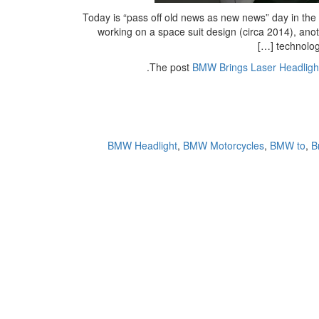
Today is “pass off old news as new news” day in the m
working on a space suit design (circa 2014), ano
technolog
.
The post
BMW Brings Laser Headlight
BMW Headlight
,
BMW Motorcycles
,
BMW to
,
B