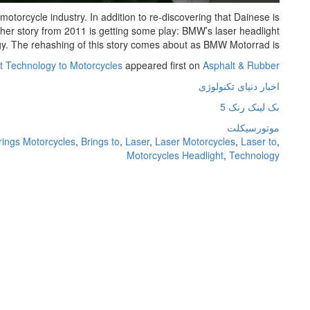
otorcycle industry. In addition to re-discovering that Dainese is
ther story from 2011 is getting some play: BMW’s laser headlight
y. The rehashing of this story comes about as BMW Motorrad is […]
 Technology to Motorcycles
appeared first on
Asphalt & Rubber
اخبار دنیای تکنولوژی
بک لینک رنک 5
موتورسیکلت
rings Motorcycles
,
Brings to
,
Laser
,
Laser Motorcycles
,
Laser to
,
Motorcycles Headlight
,
Technology