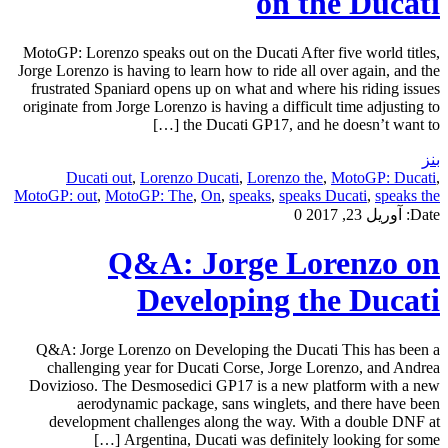
on the Ducati
MotoGP: Lorenzo speaks out on the Ducati After five world titles,
Jorge Lorenzo is having to learn how to ride all over again, and the
frustrated Spaniard opens up on what and where his riding issues
originate from Jorge Lorenzo is having a difficult time adjusting to
the Ducati GP17, and he doesn’t want to […]
بنز
Ducati out
,
Lorenzo Ducati
,
Lorenzo the
,
MotoGP: Ducati
,
MotoGP: out
,
MotoGP: The
,
On
,
speaks
,
speaks Ducati
,
speaks the
Date:
آوریل 23, 2017
0
Q&A: Jorge Lorenzo on
Developing the Ducati
Q&A: Jorge Lorenzo on Developing the Ducati This has been a
challenging year for Ducati Corse, Jorge Lorenzo, and Andrea
Dovizioso. The Desmosedici GP17 is a new platform with a new
aerodynamic package, sans winglets, and there have been
development challenges along the way. With a double DNF at
Argentina, Ducati was definitely looking for some […]