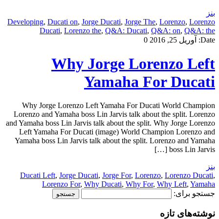
بنز
Developing
,
Ducati on
,
Jorge Ducati
,
Jorge The
,
Lorenzo
,
Lorenzo
Ducati
,
Lorenzo the
,
Q&A: Ducati
,
Q&A: on
,
Q&A: the
Date:
آوریل 25, 2016
0
Why Jorge Lorenzo Left
Yamaha For Ducati
Why Jorge Lorenzo Left Yamaha For Ducati World Champion
Lorenzo and Yamaha boss Lin Jarvis talk about the split. Lorenzo
and Yamaha boss Lin Jarvis talk about the split. Why Jorge Lorenzo
Left Yamaha For Ducati (image) World Champion Lorenzo and
Yamaha boss Lin Jarvis talk about the split. Lorenzo and Yamaha
boss Lin Jarvis […]
بنز
Ducati Left
,
Jorge Ducati
,
Jorge For
,
Lorenzo
,
Lorenzo Ducati
,
Lorenzo For
,
Why Ducati
,
Why For
,
Why Left
,
Yamaha
جستجو برای:
نوشته‌های تازه