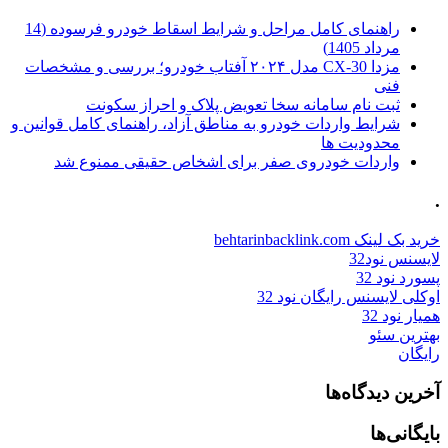
راهنمای کامل مراحل و شرایط اسقاط خودرو فرسوده (14
مرداد 1405)
مزدا CX-30 مدل ۲۰۲۴ آفتاب خودرو؛ بررسی و مشخصات
فنی
ثبت نام سامانه سخا تعویض پلاک و احراز سکونت
شرایط واردات خودرو به مناطق آزاد، راهنمای کامل قوانین و
محدودیت ها
واردات خودروی صفر برای اشخاص حقیقی ممنوع شد
.
خرید بک لینک behtarinbacklink.com
لایسنس نود32
پسورد نود 32
اوکلی لایسنس رایگان نود 32
همیار نود 32
بهترین سئو
رایگان
آخرین دیدگاه‌ها
بایگانی‌ها