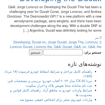
Q&A: Jorge Lorenzo on Developing the Ducati This has been a
challenging year for Ducati Corse, Jorge Lorenzo, and Andrea
Dovizioso. The Desmosedici GP17 is a new platform with a new
aerodynamic package, sans winglets, and there have been
development challenges along the way. With a double DNF at
Argentina, Ducati was definitely looking for some […]
بنز
Developing
,
Ducati on
,
Jorge Ducati
,
Jorge The
,
Lorenzo
,
Lorenzo Ducati
,
Lorenzo the
,
Q&A: Ducati
,
Q&A: on
,
Q&A: the
جستجو برای:
نوشته‌های تازه
راهنمای کامل مراحل و شرایط اسقاط خودرو فرسوده (14 مرداد
1405)
مزدا CX-30 مدل ۲۰۲۴ آفتاب خودرو؛ بررسی و مشخصات فنی
ثبت نام سامانه سخا تعویض پلاک و احراز سکونت
شرایط واردات خودرو به مناطق آزاد، راهنمای کامل قوانین و
محدودیت ها
واردات خودروی صفر برای اشخاص حقیقی ممنوع شد