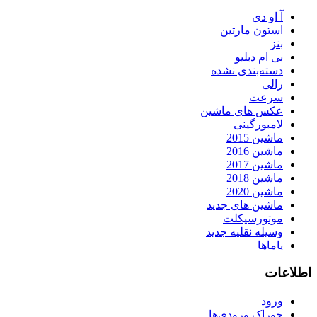
آ او دی
استون مارتین
بنز
بی ام دبلیو
دسته‌بندی نشده
رالی
سرعت
عکس های ماشین
لامبورگینی
ماشین 2015
ماشین 2016
ماشین 2017
ماشین 2018
ماشین 2020
ماشین های جدید
موتورسیکلت
وسیله نقلیه جدید
یاماها
اطلاعات
ورود
خوراک ورودی‌ها