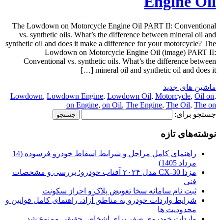
Engine Oil
The Lowdown on Motorcycle Engine Oil PART II: Conventional
vs. synthetic oils. What’s the difference between mineral oil and
synthetic oil and does it make a difference for your motorcycle? The
Lowdown on Motorcycle Engine Oil (image) PART II:
Conventional vs. synthetic oils. What’s the difference between
mineral oil and synthetic oil and does it […]
ماشین های جدید
Lowdown
,
Lowdown Engine
,
Lowdown Oil
,
Motorcycle
,
Oil on
,
on Engine
,
on Oil
,
The Engine
,
The Oil
,
The on
جستجو برای:
نوشته‌های تازه
راهنمای کامل مراحل و شرایط اسقاط خودرو فرسوده (14
مرداد 1405)
مزدا CX-30 مدل ۲۰۲۴ آفتاب خودرو؛ بررسی و مشخصات
فنی
ثبت نام سامانه سخا تعویض پلاک و احراز سکونت
شرایط واردات خودرو به مناطق آزاد، راهنمای کامل قوانین و
محدودیت ها
واردات خودروی صفر برای اشخاص حقیقی ممنوع شد