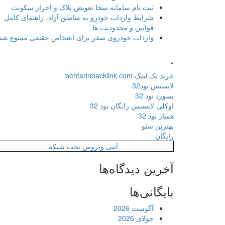
ثبت نام سامانه سخا تعویض پلاک و احراز سکونت
شرایط واردات خودرو به مناطق آزاد، راهنمای کامل
قوانین و محدودیت ها
واردات خودروی صفر برای اشخاص حقیقی ممنوع شد
.
خرید بک لینک behtarinbacklink.com
لایسنس نود32
پسورد نود 32
اوکلی لایسنس رایگان نود 32
همیار نود 32
بهترین سئو
رایگان
آنتی ویروس تحت شبکه
آخرین دیدگاه‌ها
بایگانی‌ها
آگوست 2026
جولای 2026