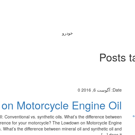
خودرو
Posts t
Date:
آگوست 6, 2016
0
n Motorcycle Engine Oil
ه
 Conventional vs. synthetic oils. What’s the difference between
ifference for your motorcycle? The Lowdown on Motorcycle Engine
s. What’s the difference between mineral oil and synthetic oil and
does it […]