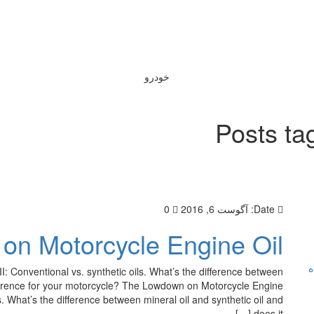
خودرو
Posts ta
Date:
آگوست 6, 2016
0
n Motorcycle Engine Oil
ه
 Conventional vs. synthetic oils. What’s the difference between
ifference for your motorcycle? The Lowdown on Motorcycle Engine
s. What’s the difference between mineral oil and synthetic oil and
does it […]