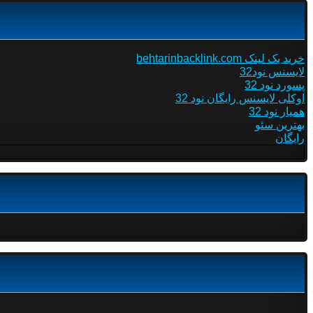
خرید بک لینک behtarinbacklink.com
لایسنس نود32
پسورد نود 32
اوکلی لایسنس رایگان نود 32
همیار نود 32
بهترین سئو
رایگان