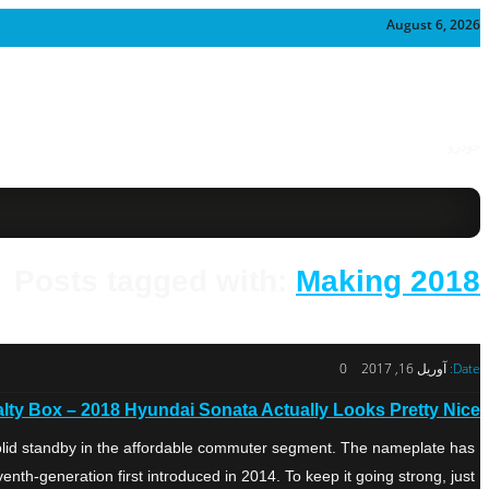
August 6, 2026
خودرو
Posts tagged with:
Making 2018
Date:
آوریل 16, 2017
0
lty Box – 2018 Hyundai Sonata Actually Looks Pretty Nice
ck solid standby in the affordable commuter segment. The nameplate has
nth-generation first introduced in 2014. To keep it going strong, just […]