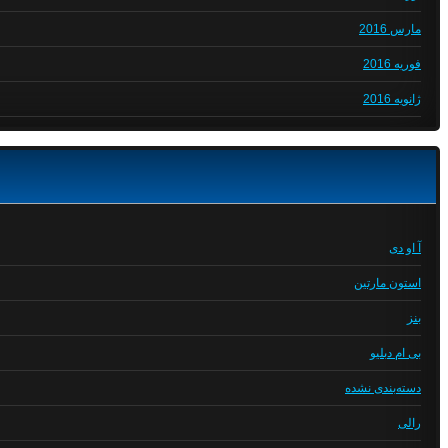
مارس 2016
فوریه 2016
ژانویه 2016
آ او دی
استون مارتین
بنز
بی ام دبلیو
دسته‌بندی نشده
رالی