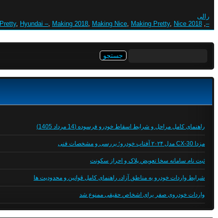
رالی
Pretty
,
Hyundai –
,
Making 2018
,
Making Nice
,
Making Pretty
,
Nice 2018
,
–
جستجو
برای:
راهنمای کامل مراحل و شرایط اسقاط خودرو فرسوده (14 مرداد 1405)
مزدا CX-30 مدل ۲۰۲۴ آفتاب خودرو؛ بررسی و مشخصات فنی
ثبت نام سامانه سخا تعویض پلاک و احراز سکونت
شرایط واردات خودرو به مناطق آزاد، راهنمای کامل قوانین و محدودیت ها
واردات خودروی صفر برای اشخاص حقیقی ممنوع شد