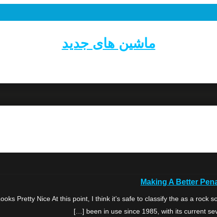
ماشین های جدید
Making A Better Pena
ks Pretty Nice At this point, I think it’s safe to classify the as a ro
been in use since 1985, with its current seve