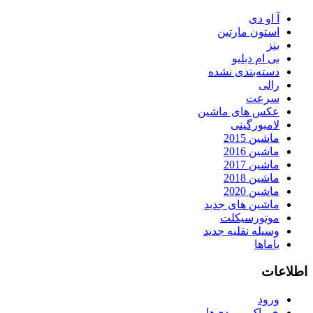
آ او دی
استون مارتین
بنز
بی ام دبلیو
دسته‌بندی نشده
رالی
سرعت
عکس های ماشین
لامبورگینی
ماشین 2015
ماشین 2016
ماشین 2017
ماشین 2018
ماشین 2020
ماشین های جدید
موتورسیکلت
وسیله نقلیه جدید
یاماها
اطلاعات
ورود
خوراک ورودی‌ها