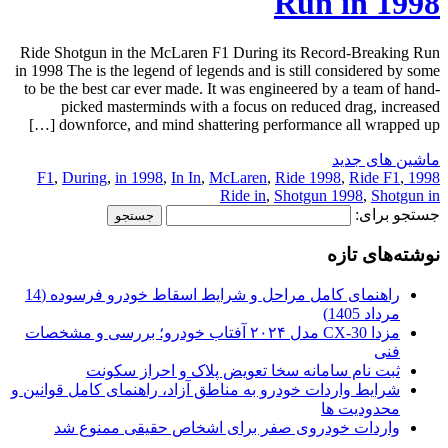
Run in 1998
Ride Shotgun in the McLaren F1 During its Record-Breaking Run
in 1998 The is the legend of legends and is still considered by some
to be the best car ever made. It was engineered by a team of hand-
picked masterminds with a focus on reduced drag, increased
downforce, and mind shattering performance all wrapped up […]
ماشین های جدید
,
During
,
in 1998
,
In In
,
McLaren
,
Ride 1998
,
Ride F1
,
1998 F1
Ride in
,
Shotgun 1998
,
Shotgun in
جستجو برای:
نوشته‌های تازه
راهنمای کامل مراحل و شرایط اسقاط خودرو فرسوده (14
مرداد 1405)
مزدا CX-30 مدل ۲۰۲۴ آفتاب خودرو؛ بررسی و مشخصات
فنی
ثبت نام سامانه سخا تعویض پلاک و احراز سکونت
شرایط واردات خودرو به مناطق آزاد، راهنمای کامل قوانین و
محدودیت ها
واردات خودروی صفر برای اشخاص حقیقی ممنوع شد