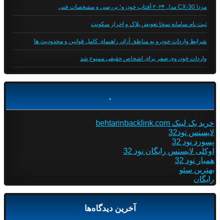
مزدا CX-30 مدل ۲۰۲۴ آفتاب خودرو؛ بررسی و مشخصات فنی
ثبت نام سامانه سخا تعویض پلاک و احراز سکونت
شرایط واردات خودرو به مناطق آزاد، راهنمای کامل قوانین و محدودیت ها
واردات خودروی صفر برای اشخاص حقیقی ممنوع شد
.
خرید بک لینک behtarinbacklink.com
لایسنس نود32
پسورد نود 32
اوکلی لایسنس رایگان نود 32
همیار نود 32
بهترین سئو
رایگان
آخرین دیدگاه‌ها