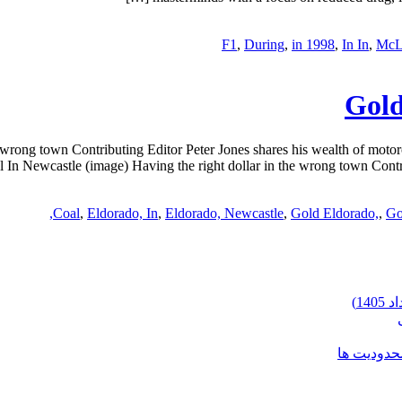
,
During
,
in 1998
,
In In
,
McL
Gold
 wrong town Contributing Editor Peter Jones shares his wealth of moto
 In Newcastle (image) Having the right dollar in the wrong town Contrib
Coal
,
Eldorado, In
,
Eldorado, Newcastle
,
Gold Eldorado,
,
Go
محدودیت ها