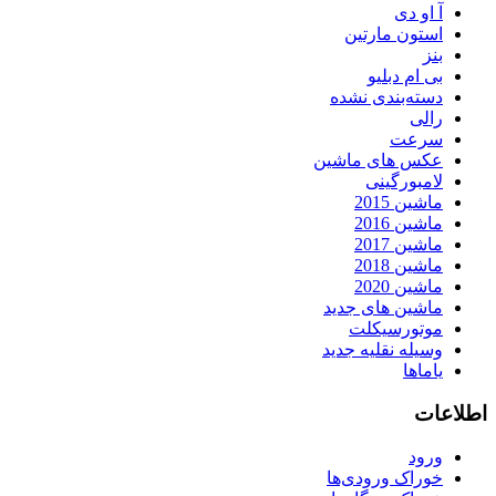
آ او دی
استون مارتین
بنز
بی ام دبلیو
دسته‌بندی نشده
رالی
سرعت
عکس های ماشین
لامبورگینی
ماشین 2015
ماشین 2016
ماشین 2017
ماشین 2018
ماشین 2020
ماشین های جدید
موتورسیکلت
وسیله نقلیه جدید
یاماها
اطلاعات
ورود
خوراک ورودی‌ها