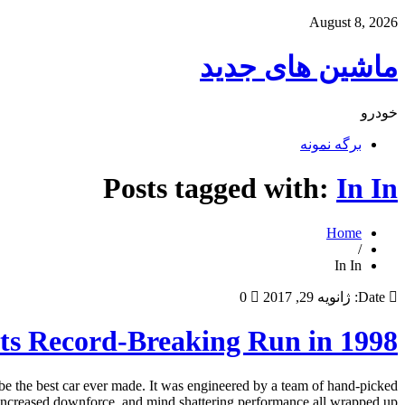
August 8, 2026
ماشین های جدید
خودرو
برگه نمونه
Posts tagged with:
In In
Home
/
In In
Date:
ژانویه 29, 2017
0
ts Record-Breaking Run in 1998
be the best car ever made. It was engineered by a team of hand-picked
ncreased downforce, and mind shattering performance all wrapped up […]