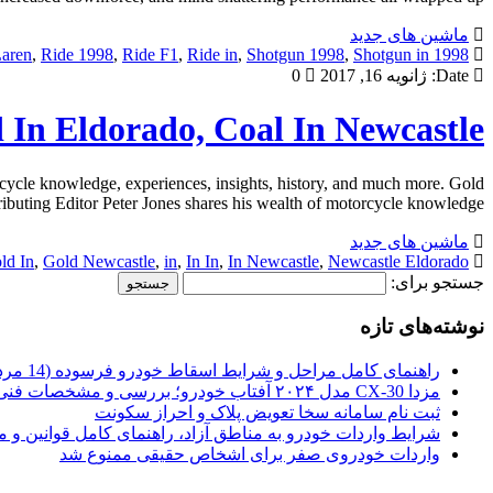
ماشین های جدید
aren
,
Ride 1998
,
Ride F1
,
Ride in
,
Shotgun 1998
,
Shotgun in
1998 F1
Date:
ژانویه 16, 2017
0
 In Eldorado, Coal In Newcastle
rcycle knowledge, experiences, insights, history, and much more. Gold
uting Editor Peter Jones shares his wealth of motorcycle knowledge, […]
ماشین های جدید
ld In
,
Gold Newcastle
,
in
,
In In
,
In Newcastle
,
Newcastle Eldorado,
جستجو برای:
نوشته‌های تازه
راهنمای کامل مراحل و شرایط اسقاط خودرو فرسوده (14 مرداد 1405)
مزدا CX-30 مدل ۲۰۲۴ آفتاب خودرو؛ بررسی و مشخصات فنی
ثبت نام سامانه سخا تعویض پلاک و احراز سکونت
شرایط واردات خودرو به مناطق آزاد، راهنمای کامل قوانین و 
واردات خودروی صفر برای اشخاص حقیقی ممنوع شد