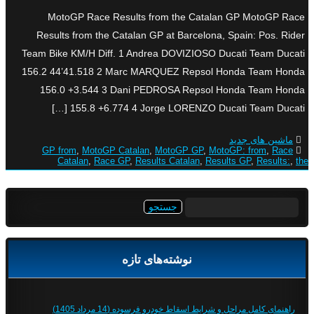
MotoGP Race Results from the Catalan GP MotoGP Race
Results from the Catalan GP at Barcelona, Spain: Pos. Rider
Team Bike KM/H Diff. 1 Andrea DOVIZIOSO Ducati Team Ducati
156.2 44’41.518 2 Marc MARQUEZ Repsol Honda Team Honda
156.0 +3.544 3 Dani PEDROSA Repsol Honda Team Honda
155.8 +6.774 4 Jorge LORENZO Ducati Team Ducati […]
ماشین های جدید
GP from
,
MotoGP Catalan
,
MotoGP GP
,
MotoGP: from
,
Race
Catalan
,
Race GP
,
Results Catalan
,
Results GP
,
Results:
,
the
جستجو
برای:
نوشته‌های تازه
راهنمای کامل مراحل و شرایط اسقاط خودرو فرسوده (14 مرداد 1405)