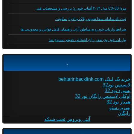
مزدا CX-30 مدل ۲۰۲۴ آفتاب خودرو؛ بررسی و مشخصات فنی
ثبت نام سامانه سخا تعویض پلاک و احراز سکونت
شرایط واردات خودرو به مناطق آزاد، راهنمای کامل قوانین و محدودیت ها
واردات خودروی صفر برای اشخاص حقیقی ممنوع شد
.
خرید بک لینک behtarinbacklink.com
لایسنس نود32
پسورد نود 32
اوکلی لایسنس رایگان نود 32
همیار نود 32
بهترین سئو
رایگان
آنتی ویروس تحت شبکه