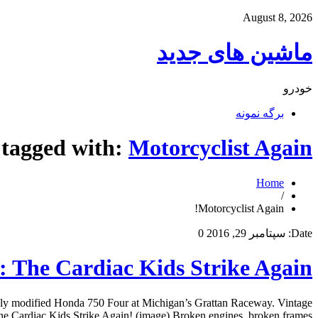
August 8, 2026
ماشین های جدید
خودرو
برگه نمونه
 tagged with:
Motorcyclist Again!
Home
/
Motorcyclist Again!
Date:
سپتامبر 29, 2016
0
: The Cardiac Kids Strike Again!
ghly modified Honda 750 Four at Michigan’s Grattan Raceway. Vintage
 Cardiac Kids Strike Again! (image) Broken engines, broken frames […]