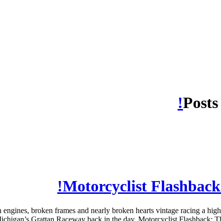
Posts
Motorcyclist Flashback
 engines, broken frames and nearly broken hearts vintage racing a hi
chigan’s Grattan Raceway back in the day. Motorcyclist Flashback: The