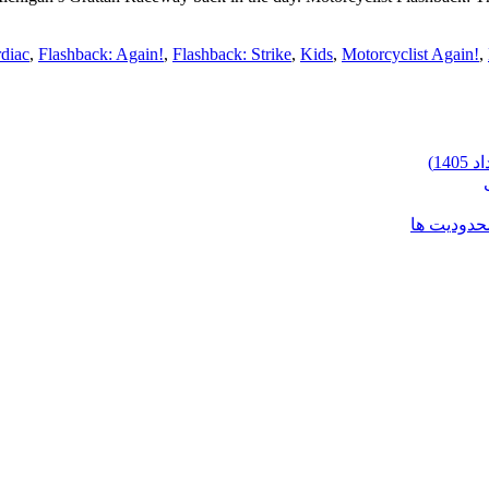
diac
,
Flashback: Again!
,
Flashback: Strike
,
Kids
,
Motorcyclist Again!
,
محدودیت ها