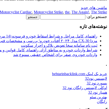
ماشین های جدید
Motorcyclist Cardiac
,
Motorcyclist Strike
,
the
,
The Again!
,
The Strike
جستجو برای:
نوشته‌های تازه
راهنمای کامل مراحل و شرایط اسقاط خودرو فرسوده (14 مرداد 1405)
مزدا CX-30 مدل ۲۰۲۴ آفتاب خودرو؛ بررسی و مشخصات فنی
ثبت نام سامانه سخا تعویض پلاک و احراز سکونت
شرایط واردات خودرو به مناطق آزاد، راهنمای کامل قوانین و 
واردات خودروی صفر برای اشخاص حقیقی ممنوع شد
.
خرید بک لینک behtarinbacklink.com
لایسنس نود32
پسورد نود 32
اوکلی لایسنس رایگان نود 32
همیار نود 32
بهترین سئو
رایگان