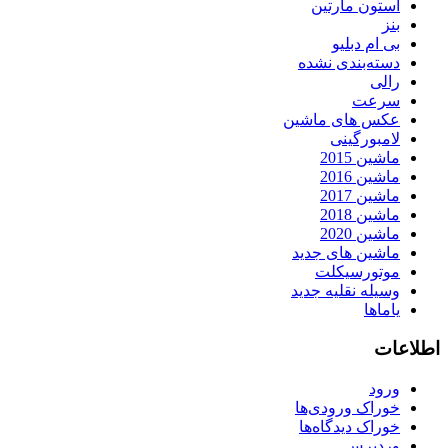
استون مارتین
بنز
بی ام دبلیو
دسته‌بندی نشده
رالی
سرعت
عکس های ماشین
لامبورگینی
ماشین 2015
ماشین 2016
ماشین 2017
ماشین 2018
ماشین 2020
ماشین های جدید
موتورسیکلت
وسیله نقلیه جدید
یاماها
اطلاعات
ورود
خوراک ورودی‌ها
خوراک دیدگاه‌ها
وردپرس