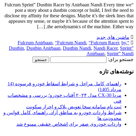
“Fulcrum Sprint” Dustbin Racer by Anirbaan Nandi Every time we
post a story about a dustbin concept or build, I feel the need to
disclose my affinity for these designs. Maybe it’s the sleek lines that
appeases my sense, or maybe it’s because of the attention spent to
the aerodynamics of the machine. Either way, […]
ماشین های جدید
,
“Fulcrum Nandi
,
“Fulcrum Racer
,
by
,
“Fulcrum Anirbaan
Dustbin
,
Dustbin Anirbaan
,
Dustbin Nandi
,
Nandi Racer
,
Sprint”
Anirbaan
,
Sprint” Nandi
جستجو برای:
نوشته‌های تازه
راهنمای کامل مراحل و شرایط اسقاط خودرو فرسوده (14
مرداد 1405)
مزدا CX-30 مدل ۲۰۲۴ آفتاب خودرو؛ بررسی و مشخصات
فنی
ثبت نام سامانه سخا تعویض پلاک و احراز سکونت
شرایط واردات خودرو به مناطق آزاد، راهنمای کامل قوانین و
محدودیت ها
واردات خودروی صفر برای اشخاص حقیقی ممنوع شد
.