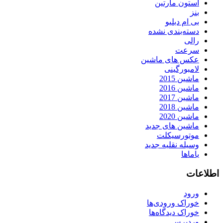
استون مارتین
بنز
بی ام دبلیو
دسته‌بندی نشده
رالی
سرعت
عکس های ماشین
لامبورگینی
ماشین 2015
ماشین 2016
ماشین 2017
ماشین 2018
ماشین 2020
ماشین های جدید
موتورسیکلت
وسیله نقلیه جدید
یاماها
اطلاعات
ورود
خوراک ورودی‌ها
خوراک دیدگاه‌ها
وردپرس