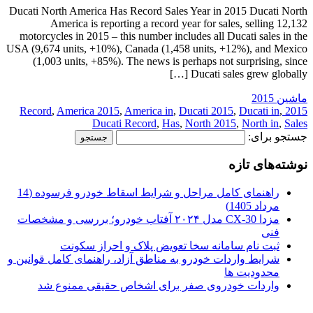
Ducati North America Has Record Sales Year in 2015 Ducati North
America is reporting a record year for sales, selling 12,132
motorcycles in 2015 – this number includes all Ducati sales in the
USA (9,674 units, +10%), Canada (1,458 units, +12%), and Mexico
(1,003 units, +85%). The news is perhaps not surprising, since
Ducati sales grew globally […]
ماشین 2015
,
America 2015
,
America in
,
Ducati 2015
,
Ducati in
,
2015 Record
Ducati Record
,
Has
,
North 2015
,
North in
,
Sales
جستجو برای:
نوشته‌های تازه
راهنمای کامل مراحل و شرایط اسقاط خودرو فرسوده (14
مرداد 1405)
مزدا CX-30 مدل ۲۰۲۴ آفتاب خودرو؛ بررسی و مشخصات
فنی
ثبت نام سامانه سخا تعویض پلاک و احراز سکونت
شرایط واردات خودرو به مناطق آزاد، راهنمای کامل قوانین و
محدودیت ها
واردات خودروی صفر برای اشخاص حقیقی ممنوع شد
.