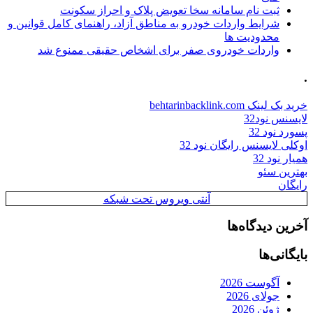
ثبت نام سامانه سخا تعویض پلاک و احراز سکونت
شرایط واردات خودرو به مناطق آزاد، راهنمای کامل قوانین و
محدودیت ها
واردات خودروی صفر برای اشخاص حقیقی ممنوع شد
.
خرید بک لینک behtarinbacklink.com
لایسنس نود32
پسورد نود 32
اوکلی لایسنس رایگان نود 32
همیار نود 32
بهترین سئو
رایگان
آنتی ویروس تحت شبکه
آخرین دیدگاه‌ها
بایگانی‌ها
آگوست 2026
جولای 2026
ژوئن 2026