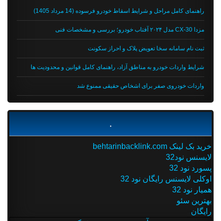
راهنمای کامل مراحل و شرایط اسقاط خودرو فرسوده (14 مرداد 1405)
مزدا CX-30 مدل ۲۰۲۴ آفتاب خودرو؛ بررسی و مشخصات فنی
ثبت نام سامانه سخا تعویض پلاک و احراز سکونت
شرایط واردات خودرو به مناطق آزاد، راهنمای کامل قوانین و محدودیت ها
واردات خودروی صفر برای اشخاص حقیقی ممنوع شد
.
خرید بک لینک behtarinbacklink.com
لایسنس نود32
پسورد نود 32
اوکلی لایسنس رایگان نود 32
همیار نود 32
بهترین سئو
رایگان