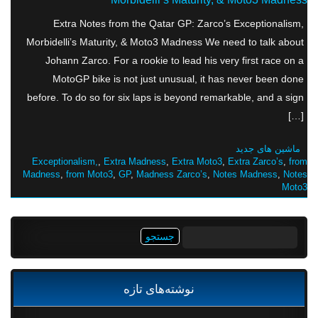
Extra Notes from the Qatar GP: Zarco’s Exceptionalism,
Morbidelli’s Maturity, & Moto3 Madness We need to talk about
Johann Zarco. For a rookie to lead his very first race on a
MotoGP bike is not just unusual, it has never been done
before. To do so for six laps is beyond remarkable, and a sign
[…]
ماشین های جدید
Exceptionalism,
,
Extra Madness
,
Extra Moto3
,
Extra Zarco’s
,
from
Madness
,
from Moto3
,
GP
,
Madness Zarco’s
,
Notes Madness
,
Notes
Moto3
جستجو
برای:
نوشته‌های تازه