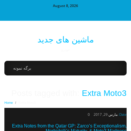
August 8, 2026
ماشین های جدید
خودرو
برگه نمونه
Posts tagged with:
Extra Moto3
Home
/
Extra Moto3
Date:
مارس 29, 2017
0
Extra Notes from the Qatar GP: Zarco’s Exceptionalism,
Morbidelli’s Maturity, & Moto3 Madness