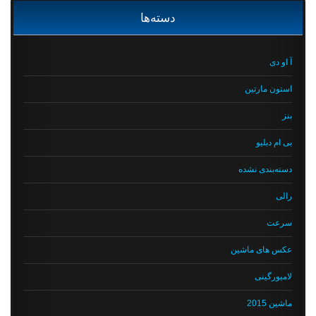
دسته‌ها
آ او دی
استون مارتین
بنز
بی ام دبلیو
دسته‌بندی نشده
رالی
سرعت
عکس های ماشین
لامبورگینی
ماشین 2015