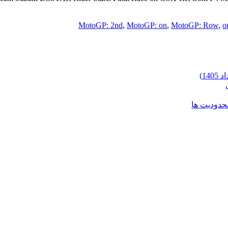
MotoGP: 2nd
,
MotoGP: on
,
MotoGP: Row
,
o
محدودیت ها