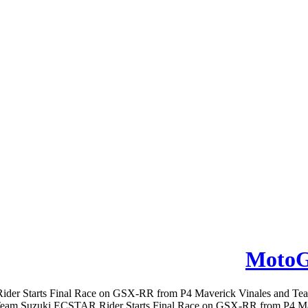
MotoG
ider Starts Final Race on GSX-RR from P4 Maverick Vinales and 
eam Suzuki ECSTAR Rider Starts Final Race on GSX-RR from P4 Mave