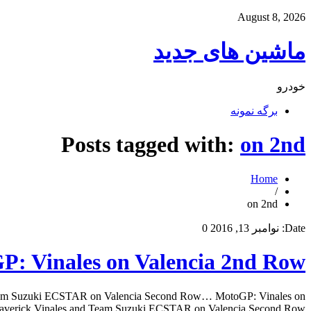
August 8, 2026
ماشین های جدید
خودرو
برگه نمونه
Posts tagged with:
on 2nd
Home
/
on 2nd
Date:
نوامبر 13, 2016
0
P: Vinales on Valencia 2nd Row
Team Suzuki ECSTAR on Valencia Second Row… MotoGP: Vinales on
rick Vinales and Team Suzuki ECSTAR on Valencia Second Row… […]