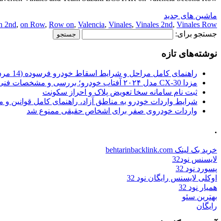
ماشین های جدید
n 2nd
,
on Row
,
Row on
,
Valencia
,
Vinales
,
Vinales 2nd
,
Vinales Row
جستجو برای:
نوشته‌های تازه
راهنمای کامل مراحل و شرایط اسقاط خودرو فرسوده (14 مرداد 1405)
مزدا CX-30 مدل ۲۰۲۴ آفتاب خودرو؛ بررسی و مشخصات فنی
ثبت نام سامانه سخا تعویض پلاک و احراز سکونت
شرایط واردات خودرو به مناطق آزاد، راهنمای کامل قوانین و 
واردات خودروی صفر برای اشخاص حقیقی ممنوع شد
.
خرید بک لینک behtarinbacklink.com
لایسنس نود32
پسورد نود 32
اوکلی لایسنس رایگان نود 32
همیار نود 32
بهترین سئو
رایگان