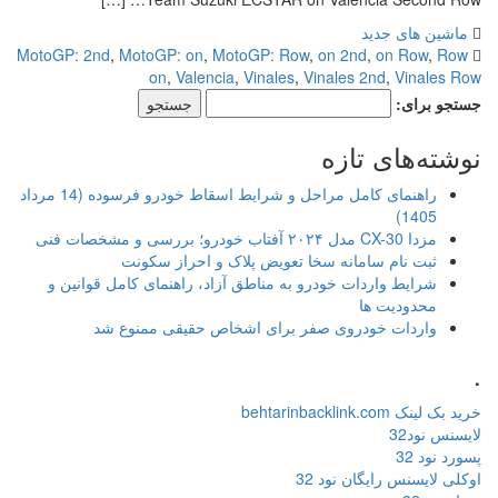
ماشین های جدید
MotoGP: 2nd
,
MotoGP: on
,
MotoGP: Row
,
on 2nd
,
on Row
,
Row
on
,
Valencia
,
Vinales
,
Vinales 2nd
,
Vinales Row
جستجو برای:
نوشته‌های تازه
راهنمای کامل مراحل و شرایط اسقاط خودرو فرسوده (14 مرداد
1405)
مزدا CX-30 مدل ۲۰۲۴ آفتاب خودرو؛ بررسی و مشخصات فنی
ثبت نام سامانه سخا تعویض پلاک و احراز سکونت
شرایط واردات خودرو به مناطق آزاد، راهنمای کامل قوانین و
محدودیت ها
واردات خودروی صفر برای اشخاص حقیقی ممنوع شد
.
خرید بک لینک behtarinbacklink.com
لایسنس نود32
پسورد نود 32
اوکلی لایسنس رایگان نود 32