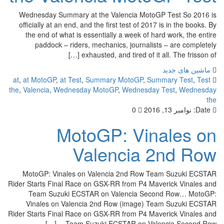
Wednesday Summary at the Valencia MotoGP Test So 2016 is
officially at an end, and the first test of 2017 is in the books. By
the end of what is essentially a week of hard work, the entire
paddock – riders, mechanics, journalists – are completely
exhausted, and tired of it all. The frisson of […]
ماشین های جدید
at
,
at MotoGP
,
at Test
,
Summary MotoGP
,
Summary Test
,
Test
the
,
Valencia
,
Wednesday MotoGP
,
Wednesday Test
,
Wednesday
the
Date:
نوامبر 13, 2016
0
MotoGP: Vinales on
Valencia 2nd Row
MotoGP: Vinales on Valencia 2nd Row Team Suzuki ECSTAR
Rider Starts Final Race on GSX-RR from P4 Maverick Vinales and
Team Suzuki ECSTAR on Valencia Second Row… MotoGP:
Vinales on Valencia 2nd Row (image) Team Suzuki ECSTAR
Rider Starts Final Race on GSX-RR from P4 Maverick Vinales and
Team Suzuki ECSTAR on Valencia Second Row… […]