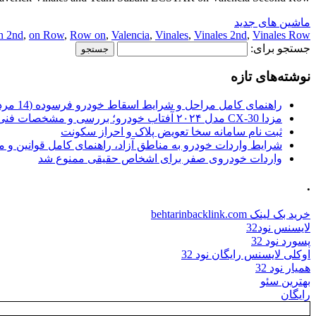
ماشین های جدید
n 2nd
,
on Row
,
Row on
,
Valencia
,
Vinales
,
Vinales 2nd
,
Vinales Row
جستجو برای:
نوشته‌های تازه
راهنمای کامل مراحل و شرایط اسقاط خودرو فرسوده (14 مرداد 1405)
مزدا CX-30 مدل ۲۰۲۴ آفتاب خودرو؛ بررسی و مشخصات فنی
ثبت نام سامانه سخا تعویض پلاک و احراز سکونت
شرایط واردات خودرو به مناطق آزاد، راهنمای کامل قوانین و 
واردات خودروی صفر برای اشخاص حقیقی ممنوع شد
.
خرید بک لینک behtarinbacklink.com
لایسنس نود32
پسورد نود 32
اوکلی لایسنس رایگان نود 32
همیار نود 32
بهترین سئو
رایگان