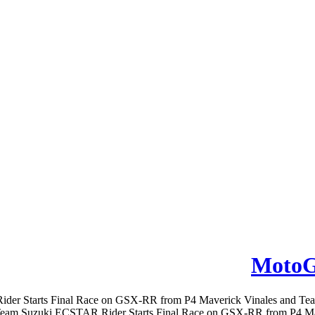
MotoG
ider Starts Final Race on GSX-RR from P4 Maverick Vinales and 
eam Suzuki ECSTAR Rider Starts Final Race on GSX-RR from P4 Mave