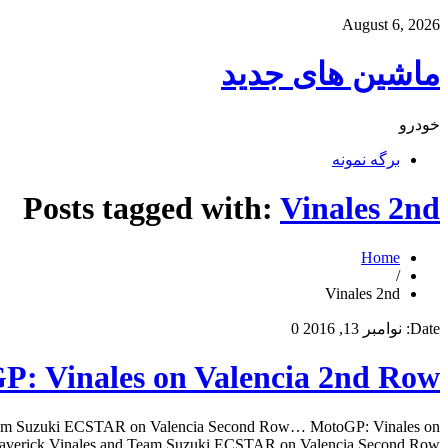
August 6, 2026
ماشین های جدید
خودرو
برگه نمونه
Posts tagged with:
Vinales 2nd
Home
/
Vinales 2nd
Date:
نوامبر 13, 2016
0
P: Vinales on Valencia 2nd Row
Team Suzuki ECSTAR on Valencia Second Row… MotoGP: Vinales on
rick Vinales and Team Suzuki ECSTAR on Valencia Second Row… […]