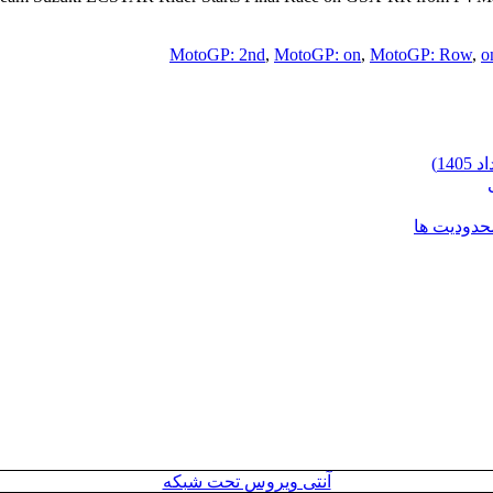
MotoGP: 2nd
,
MotoGP: on
,
MotoGP: Row
,
o
محدودیت ها
آنتی ویروس تحت شبکه