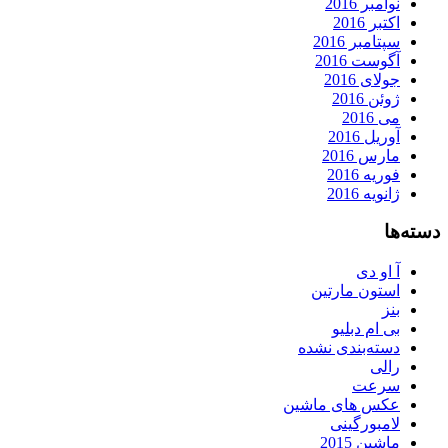
نوامبر 2016
اکتبر 2016
سپتامبر 2016
آگوست 2016
جولای 2016
ژوئن 2016
می 2016
آوریل 2016
مارس 2016
فوریه 2016
ژانویه 2016
دسته‌ها
آ او دی
استون مارتین
بنز
بی ام دبلیو
دسته‌بندی نشده
رالی
سرعت
عکس های ماشین
لامبورگینی
ماشین 2015