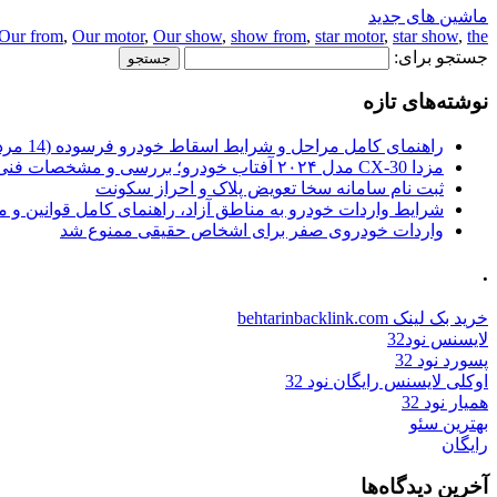
ماشین های جدید
Our from
,
Our motor
,
Our show
,
show from
,
star motor
,
star show
,
the
جستجو برای:
نوشته‌های تازه
راهنمای کامل مراحل و شرایط اسقاط خودرو فرسوده (14 مرداد 1405)
مزدا CX-30 مدل ۲۰۲۴ آفتاب خودرو؛ بررسی و مشخصات فنی
ثبت نام سامانه سخا تعویض پلاک و احراز سکونت
شرایط واردات خودرو به مناطق آزاد، راهنمای کامل قوانین و 
واردات خودروی صفر برای اشخاص حقیقی ممنوع شد
.
خرید بک لینک behtarinbacklink.com
لایسنس نود32
پسورد نود 32
اوکلی لایسنس رایگان نود 32
همیار نود 32
بهترین سئو
رایگان
آخرین دیدگاه‌ها