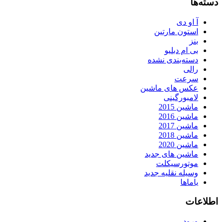
دسته‌ها
آ او دی
استون مارتین
بنز
بی ام دبلیو
دسته‌بندی نشده
رالی
سرعت
عکس های ماشین
لامبورگینی
ماشین 2015
ماشین 2016
ماشین 2017
ماشین 2018
ماشین 2020
ماشین های جدید
موتورسیکلت
وسیله نقلیه جدید
یاماها
اطلاعات
ورود