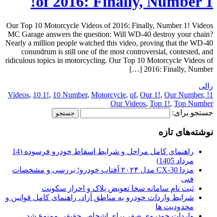
of 2016: Finally, Number 1!
Our Top 10 Motorcycle Videos of 2016: Finally, Number 1! Videos
MC Garage answers the question: Will WD-40 destroy your chain?
Nearly a million people watched this video, proving that the WD-40
conundrum is still one of the most controversial, contested, and
ridiculous topics in motorcycling. Our Top 10 Motorcycle Videos of
2016: Finally, Number […]
رالی
,
10 1!
,
10 Number
,
Motorcycle
,
of
,
Our 1!
,
Our Number
,
1! Videos
Our Videos
,
Top 1!
,
Top Number
جستجو برای:
نوشته‌های تازه
راهنمای کامل مراحل و شرایط اسقاط خودرو فرسوده (14
مرداد 1405)
مزدا CX-30 مدل ۲۰۲۴ آفتاب خودرو؛ بررسی و مشخصات
فنی
ثبت نام سامانه سخا تعویض پلاک و احراز سکونت
شرایط واردات خودرو به مناطق آزاد، راهنمای کامل قوانین و
محدودیت ها
واردات خودروی صفر برای اشخاص حقیقی ممنوع شد