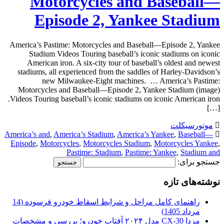
Motorcycles and Baseball—
Episode 2, Yankee Stadium
America’s Pastime: Motorcycles and Baseball—Episode 2, Yankee
Stadium Videos Touring baseball’s iconic stadiums on iconic
American iron. A six-city tour of baseball’s oldest and newest
stadiums, all experienced from the saddles of Harley-Davidson’s
new Milwaukee-Eight machines. … America’s Pastime:
Motorcycles and Baseball—Episode 2, Yankee Stadium (image)
Videos Touring baseball’s iconic stadiums on iconic American iron.
[…]
موتورسیکلت
America’s and
,
America’s Stadium
,
America’s Yankee
,
Baseball—
Episode
,
Motorcycles
,
Motorcycles Stadium
,
Motorcycles Yankee
,
Pastime: Stadium
,
Pastime: Yankee
,
Stadium and
جستجو برای:
نوشته‌های تازه
راهنمای کامل مراحل و شرایط اسقاط خودرو فرسوده (14
مرداد 1405)
مزدا CX-30 مدل ۲۰۲۴ آفتاب خودرو؛ بررسی و مشخصات