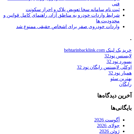
فنی
ثبت نام سامانه سخا تعویض پلاک و احراز سکونت
شرایط واردات خودرو به مناطق آزاد، راهنمای کامل قوانین و
محدودیت ها
واردات خودروی صفر برای اشخاص حقیقی ممنوع شد
.
خرید بک لینک behtarinbacklink.com
لایسنس نود32
پسورد نود 32
اوکلی لایسنس رایگان نود 32
همیار نود 32
بهترین سئو
رایگان
آخرین دیدگاه‌ها
بایگانی‌ها
آگوست 2026
جولای 2026
ژوئن 2026