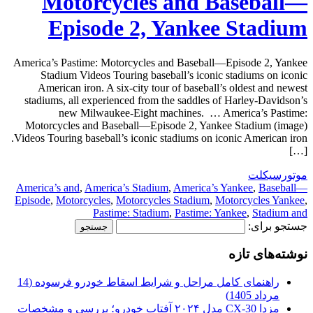
Motorcycles and Baseball—
Episode 2, Yankee Stadium
America’s Pastime: Motorcycles and Baseball—Episode 2, Yankee
Stadium Videos Touring baseball’s iconic stadiums on iconic
American iron. A six-city tour of baseball’s oldest and newest
stadiums, all experienced from the saddles of Harley-Davidson’s
new Milwaukee-Eight machines. … America’s Pastime:
Motorcycles and Baseball—Episode 2, Yankee Stadium (image)
Videos Touring baseball’s iconic stadiums on iconic American iron.
[…]
موتورسیکلت
America’s and
,
America’s Stadium
,
America’s Yankee
,
Baseball—
Episode
,
Motorcycles
,
Motorcycles Stadium
,
Motorcycles Yankee
,
Pastime: Stadium
,
Pastime: Yankee
,
Stadium and
جستجو برای:
نوشته‌های تازه
راهنمای کامل مراحل و شرایط اسقاط خودرو فرسوده (14
مرداد 1405)
مزدا CX-30 مدل ۲۰۲۴ آفتاب خودرو؛ بررسی و مشخصات