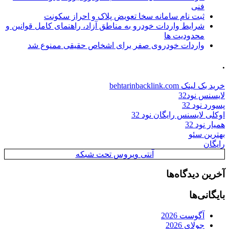
فنی
ثبت نام سامانه سخا تعویض پلاک و احراز سکونت
شرایط واردات خودرو به مناطق آزاد، راهنمای کامل قوانین و
محدودیت ها
واردات خودروی صفر برای اشخاص حقیقی ممنوع شد
.
خرید بک لینک behtarinbacklink.com
لایسنس نود32
پسورد نود 32
اوکلی لایسنس رایگان نود 32
همیار نود 32
بهترین سئو
رایگان
آنتی ویروس تحت شبکه
آخرین دیدگاه‌ها
بایگانی‌ها
آگوست 2026
جولای 2026