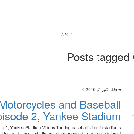
خودرو
Posts tagged 
Date:
اکتبر 7, 2016
0
Motorcycles and Baseball
isode 2, Yankee Stadium
ه
e 2, Yankee Stadium Videos Touring baseball’s iconic stadiums
s oldest and newest stadiums, all experienced from the saddles of