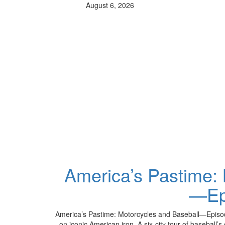
August 6, 2026
America’s Pastime: 
—Ep
America’s Pastime: Motorcycles and Baseball—Episod
on iconic American iron. A six-city tour of baseball’