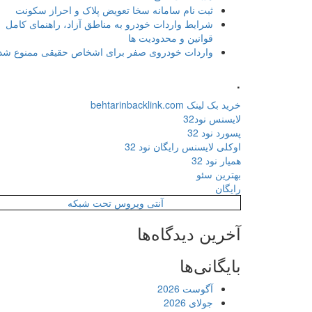
ثبت نام سامانه سخا تعویض پلاک و احراز سکونت
شرایط واردات خودرو به مناطق آزاد، راهنمای کامل
قوانین و محدودیت ها
واردات خودروی صفر برای اشخاص حقیقی ممنوع شد
.
خرید بک لینک behtarinbacklink.com
لایسنس نود32
پسورد نود 32
اوکلی لایسنس رایگان نود 32
همیار نود 32
بهترین سئو
رایگان
آنتی ویروس تحت شبکه
آخرین دیدگاه‌ها
بایگانی‌ها
آگوست 2026
جولای 2026