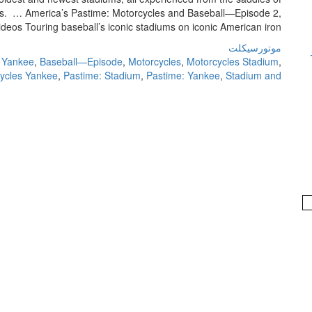
s. … America’s Pastime: Motorcycles and Baseball—Episode 2,
os Touring baseball’s iconic stadiums on iconic American iron. […]
موتورسیکلت
 Yankee
,
Baseball—Episode
,
Motorcycles
,
Motorcycles Stadium
,
ycles Yankee
,
Pastime: Stadium
,
Pastime: Yankee
,
Stadium and