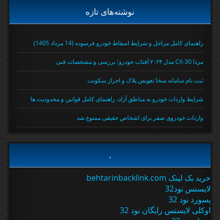
نوشته‌های تازه
راهنمای کامل مراحل و شرایط اسقاط خودرو فرسوده (14 مرداد 1405)
مزدا CX-30 مدل ۲۰۲۴ آفتاب خودرو؛ بررسی و مشخصات فنی
ثبت نام سامانه سخا تعویض پلاک و احراز سکونت
شرایط واردات خودرو به مناطق آزاد، راهنمای کامل قوانین و محدودیت ها
واردات خودروی صفر برای اشخاص حقیقی ممنوع شد
.
خرید بک لینک behtarinbacklink.com
لایسنس نود32
پسورد نود 32
اوکلی لایسنس رایگان نود 32