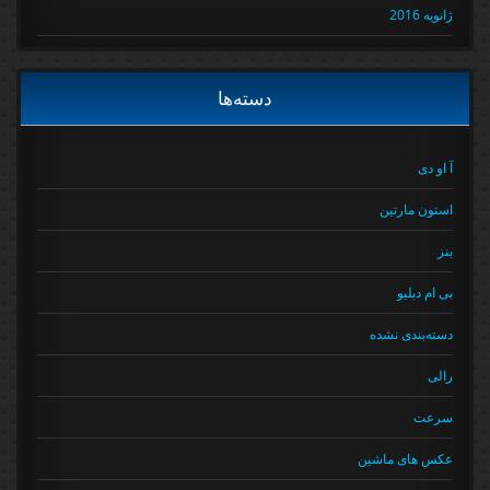
ژانویه 2016
دسته‌ها
آ او دی
استون مارتین
بنز
بی ام دبلیو
دسته‌بندی نشده
رالی
سرعت
عکس های ماشین