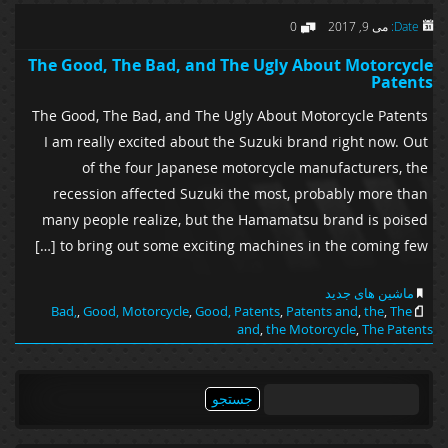
Date:
می 9, 2017
0
The Good, The Bad, and The Ugly About Motorcycle
Patents
The Good, The Bad, and The Ugly About Motorcycle Patents
I am really excited about the Suzuki brand right now. Out
of the four Japanese motorcycle manufacturers, the
recession affected Suzuki the most, probably more than
many people realize, but the Hamamatsu brand is poised
to bring out some exciting machines in the coming few […]
ماشین های جدید
Bad,
,
Good, Motorcycle
,
Good, Patents
,
Patents and
,
the
,
The
and
,
the Motorcycle
,
The Patents
جستجو
برای: