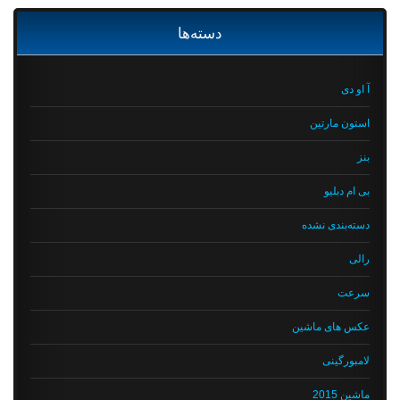
دسته‌ها
آ او دی
استون مارتین
بنز
بی ام دبلیو
دسته‌بندی نشده
رالی
سرعت
عکس های ماشین
لامبورگینی
ماشین 2015