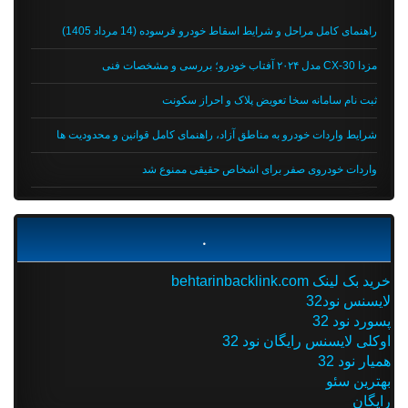
راهنمای کامل مراحل و شرایط اسقاط خودرو فرسوده (14 مرداد 1405)
مزدا CX-30 مدل ۲۰۲۴ آفتاب خودرو؛ بررسی و مشخصات فنی
ثبت نام سامانه سخا تعویض پلاک و احراز سکونت
شرایط واردات خودرو به مناطق آزاد، راهنمای کامل قوانین و محدودیت ها
واردات خودروی صفر برای اشخاص حقیقی ممنوع شد
.
خرید بک لینک behtarinbacklink.com
لایسنس نود32
پسورد نود 32
اوکلی لایسنس رایگان نود 32
همیار نود 32
بهترین سئو
رایگان