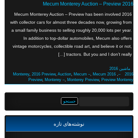
2016 Mecum Monterey Auction – Preview
2016 Mecum Monterey Auction – Preview has been involved
with collector cars for almost three decades now, growing from
a small family business to selling roughly 20,000 lots per year.
In addition to top-dollar automobiles, Mecum also offers
vintage motorcycles, collectible road art, and believe it or not,
tractors. But you and I don’t really […]
ماشین 2016
,
2016 Preview
,
Auction
,
Mecum –
,
Mecum
2016 Monterey
,
2016 –
Preview
,
Monterey –
,
Monterey Preview
,
Preview Monterey
جستجو
برای:
نوشته‌های تازه