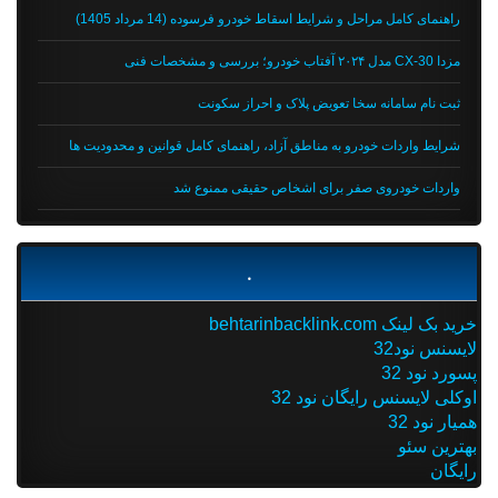
راهنمای کامل مراحل و شرایط اسقاط خودرو فرسوده (14 مرداد 1405)
مزدا CX-30 مدل ۲۰۲۴ آفتاب خودرو؛ بررسی و مشخصات فنی
ثبت نام سامانه سخا تعویض پلاک و احراز سکونت
شرایط واردات خودرو به مناطق آزاد، راهنمای کامل قوانین و محدودیت ها
واردات خودروی صفر برای اشخاص حقیقی ممنوع شد
.
خرید بک لینک behtarinbacklink.com
لایسنس نود32
پسورد نود 32
اوکلی لایسنس رایگان نود 32
همیار نود 32
بهترین سئو
رایگان