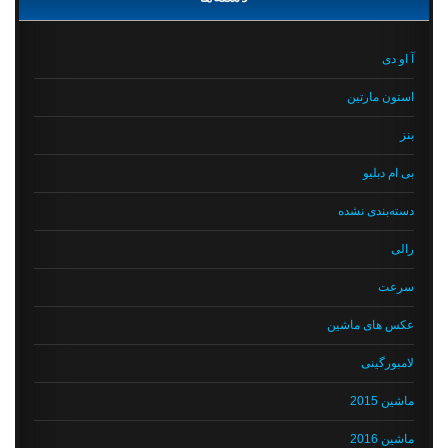
آ او دی
استون مارتین
بنز
بی ام دبلیو
دسته‌بندی نشده
رالی
سرعت
عکس های ماشین
لامبورگینی
ماشین 2015
ماشین 2016