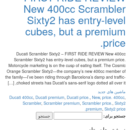
New 400cc Scrambler
Sixty2 has entry-level
cubes, but a premium
price.
Ducati Scrambler Sixty2 – FIRST RIDE REVIEW New 400cc
Scrambler Sixty2 has entry-level cubes, but a premium price.
Motorcycle marketing is on the cusp of eating itself. The Cosmic
Orange Scrambler Sixty2—the company’s new 400cc member of
the family—I’ve been riding through Barcelona’s damp and traffic-
choked streets has Ducati’s sans-serif logo dotted all over it, […]
ماشین های جدید
Ducati 400cc
,
Ducati premium
,
Ducati price.
,
New
,
price. 400cc
,
Scrambler
,
Scrambler premium
,
Scrambler price.
,
Sixty2
premium
,
Sixty2 price.
جستجو برای:
نوشته‌های تازه