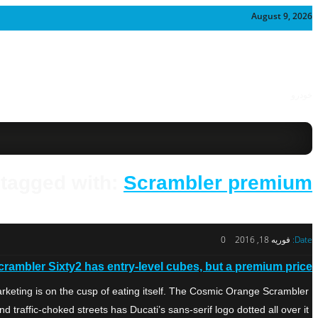
August 9, 2026
خودرو
 tagged with:
Scrambler premium
Date:
فوریه 18, 2016
0
mbler Sixty2 has entry-level cubes, but a premium price.
eting is on the cusp of eating itself. The Cosmic Orange Scrambler
ic-choked streets has Ducati’s sans-serif logo dotted all over it, […]