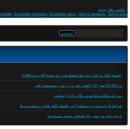
ماشین های جدید
rambler
,
Scrambler premium
,
Scrambler price.
,
Sixty2 premium
,
Sixty2 price.
جستجو
برای:
راهنمای کامل مراحل و شرایط اسقاط خودرو فرسوده (14 مرداد 1405)
مزدا CX-30 مدل ۲۰۲۴ آفتاب خودرو؛ بررسی و مشخصات فنی
ثبت نام سامانه سخا تعویض پلاک و احراز سکونت
شرایط واردات خودرو به مناطق آزاد، راهنمای کامل قوانین و محدودیت ها
واردات خودروی صفر برای اشخاص حقیقی ممنوع شد