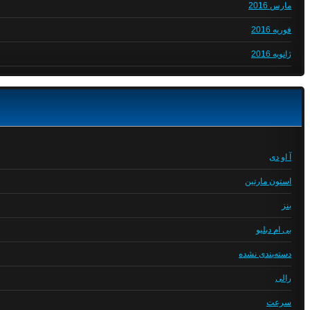
مارس 2016
فوریه 2016
ژانویه 2016
آ او دی
استون مارتین
بنز
بی ام دبلیو
دسته‌بندی نشده
رالی
سرعت