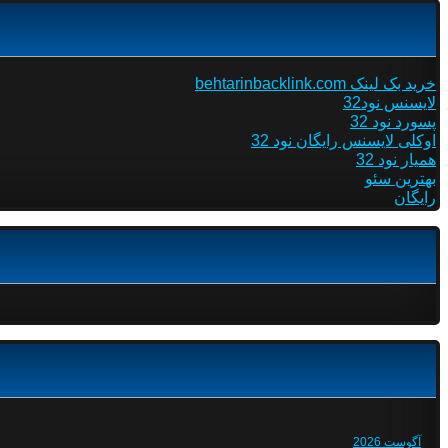
خرید بک لینک behtarinbacklink.com
لایسنس نود32
پسورد نود 32
اوکلی لایسنس رایگان نود 32
همیار نود 32
بهترین سئو
رایگان
آگوست 2026