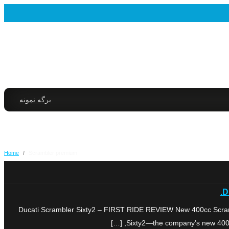
برگه نمونه
Home
/
Scrambler premium
D
Ducati Scrambler Sixty2 – FIRST RIDE REVIEW New 400cc Scramble
Sixty2—the company’s new 400cc m