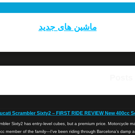
ماشین های جدید
Posts
ucati Scrambler Sixty2 – FIRST RIDE REVIEW New 400cc Scra
r Sixty2 has entry-level cubes, but a premium price. Motorcycle mark
ember of the family—I’ve been riding through Barcelona’s damp and traff