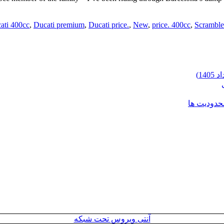
ati 400cc
,
Ducati premium
,
Ducati price.
,
New
,
price. 400cc
,
Scramble
محدودیت ها
آنتی ویروس تحت شبکه