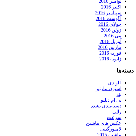
نوامبر 2016
اکتبر 2016
سپتامبر 2016
آگوست 2016
جولای 2016
ژوئن 2016
می 2016
آوریل 2016
مارس 2016
فوریه 2016
ژانویه 2016
دسته‌ها
آ او دی
استون مارتین
بنز
بی ام دبلیو
دسته‌بندی نشده
رالی
سرعت
عکس های ماشین
لامبورگینی
ماشین 2015