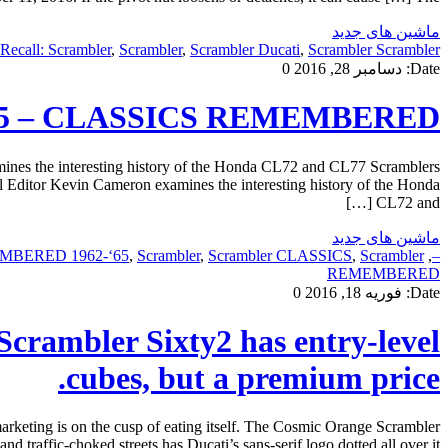
ماشین های جدید
Recall: Scrambler
,
Scrambler
,
Scrambler Ducati
,
Scrambler Scrambler
Date:
دسامبر 28, 2016
0
-‘65 – CLASSICS REMEMBERED
s the interesting history of the Honda CL72 and CL77 Scramblers
itor Kevin Cameron examines the interesting history of the Honda
CL72 and […]
ماشین های جدید
MBERED 1962-‘65
,
Scrambler
,
Scrambler CLASSICS
,
Scrambler
,
–
REMEMBERED
Date:
فوریه 18, 2016
0
rambler Sixty2 has entry-level
cubes, but a premium price.
eting is on the cusp of eating itself. The Cosmic Orange Scrambler
ic-choked streets has Ducati’s sans-serif logo dotted all over it, […]