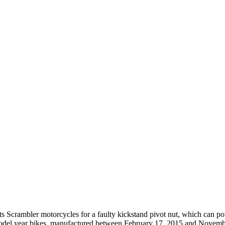
its Scrambler motorcycles for a faulty kickstand pivot nut, which can p
del year bikes, manufactured between February 17, 2015 and November 11