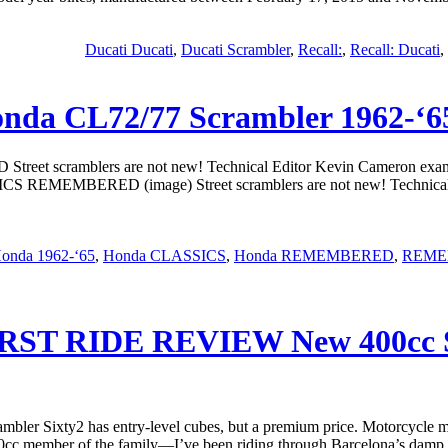
Ducati Ducati
,
Ducati Scrambler
,
Recall:
,
Recall: Ducati
,
nda CL72/77 Scrambler 1962
 scramblers are not new! Technical Editor Kevin Cameron examine
S REMEMBERED (image) Street scramblers are not new! Technical Ed
onda 1962-‘65
,
Honda CLASSICS
,
Honda REMEMBERED
,
REME
FIRST RIDE REVIEW New 400cc Sc
 Sixty2 has entry-level cubes, but a premium price. Motorcycle mark
ember of the family—I’ve been riding through Barcelona’s damp and traff