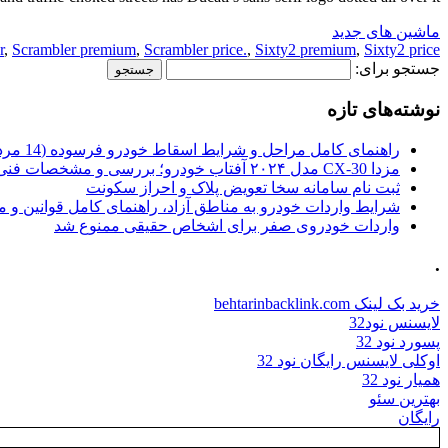
ماشین های جدید
r
,
Scrambler premium
,
Scrambler price.
,
Sixty2 premium
,
Sixty2 price.
جستجو برای:
نوشته‌های تازه
راهنمای کامل مراحل و شرایط اسقاط خودرو فرسوده (14 مرداد 1405)
مزدا CX-30 مدل ۲۰۲۴ آفتاب خودرو؛ بررسی و مشخصات فنی
ثبت نام سامانه سخا تعویض پلاک و احراز سکونت
شرایط واردات خودرو به مناطق آزاد، راهنمای کامل قوانین و 
واردات خودروی صفر برای اشخاص حقیقی ممنوع شد
.
خرید بک لینک behtarinbacklink.com
لایسنس نود32
پسورد نود 32
اوکلی لایسنس رایگان نود 32
همیار نود 32
بهترین سئو
رایگان