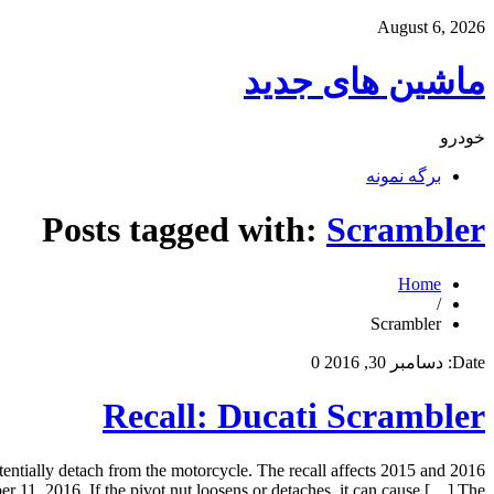
August 6, 2026
ماشین های جدید
خودرو
برگه نمونه
Posts tagged with:
Scrambler
Home
/
Scrambler
Date:
دسامبر 30, 2016
0
Recall: Ducati Scrambler
otentially detach from the motorcycle. The recall affects 2015 and 2016
, 2016. If the pivot nut loosens or detaches, it can cause […] The […]