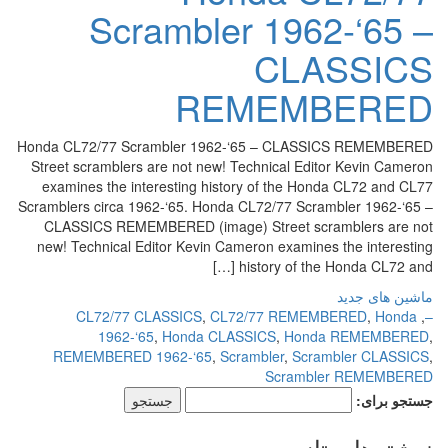
Scrambler 1962-‘65 –
CLASSICS
REMEMBERED
Honda CL72/77 Scrambler 1962-‘65 – CLASSICS REMEMBERED
Street scramblers are not new! Technical Editor Kevin Cameron
examines the interesting history of the Honda CL72 and CL77
Scramblers circa 1962-‘65. Honda CL72/77 Scrambler 1962-‘65 –
CLASSICS REMEMBERED (image) Street scramblers are not
new! Technical Editor Kevin Cameron examines the interesting
history of the Honda CL72 and […]
ماشین های جدید
CL72/77 CLASSICS
,
CL72/77 REMEMBERED
,
Honda
,
–
1962-‘65
,
Honda CLASSICS
,
Honda REMEMBERED
,
REMEMBERED 1962-‘65
,
Scrambler
,
Scrambler CLASSICS
,
Scrambler REMEMBERED
جستجو برای:
نوشته‌های تازه