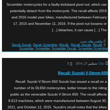
Scrambler motorcycles for a faulty kickstand pivot nut, which can
potentially detach from the motorcycle. The recall affects 2015
and 2016 model year bikes, manufactured between February
17, 2015 and November 11, 2016. If the pivot nut loosens or
detaches, it can cause […] The […]
ماشین های جدید
Ducati Ducati
,
Ducati Scrambler
,
Recall:
,
Recall: Ducati
,
Recall:
Scrambler
,
Scrambler
,
Scrambler Ducati
,
Scrambler Scrambler
Date:
دسامبر 27, 2016
0
Recall: Suzuki V-Strom 650
Recall: Suzuki V-Strom 650 Suzuki has issued a recall on a
number of its DL650 motorcycles, better known to the riding
public as the venerable Suzuki V-Strom 650. The recall affects
8,613 machines, which were manufactured between August 30,
2011, and October 12, 2015. Suzuki’s recall notes that the bikes