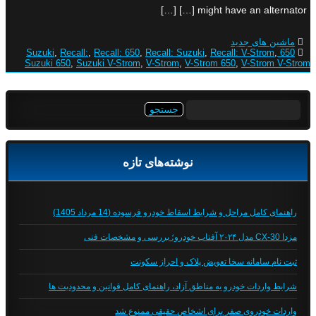
might have an alternator […] […]
ماشین های جدید
,
Recall:
,
Recall: 650
,
Recall: Suzuki
,
Recall: V-Strom
,
650 Suzuki
Suzuki 650
,
Suzuki V-Strom
,
V-Strom
,
V-Strom 650
,
V-Strom V-Strom
جستجو
برای:
نوشته‌های تازه
راهنمای کامل مراحل و شرایط اسقاط خودرو فرسوده (14 مرداد 1405)
مزدا CX-30 مدل ۲۰۲۴ آفتاب خودرو؛ بررسی و مشخصات فنی
ثبت نام سامانه سخا تعویض پلاک و احراز سکونت
شرایط واردات خودرو به مناطق آزاد، راهنمای کامل قوانین و محدودیت ها
واردات خودروی صفر برای اشخاص حقیقی ممنوع شد