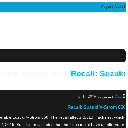
August 7, 2026
خودرو
Posts tagged with:
Recall: Suzuki
Date:
دسامبر 27, 2016
0
Recall: Suzuki V-Strom 650
nerable Suzuki V-Strom 650. The recall affects 8,613 machines, which
5. Suzuki’s recall notes that the bikes might have an alternator […] […]