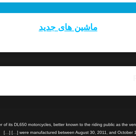
ماشین های جدید
 of its DL650 motorcycles, better known to the riding public as the ve
were manufactured between August 30, 2011, and October 12, 201