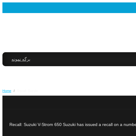
برگه نمونه
Home
/
Recall: Suzuki
Recall: Suzuki V-Strom 650 Suzuki has issued a recall on a number