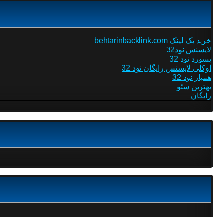
خرید بک لینک behtarinbacklink.com
لایسنس نود32
پسورد نود 32
اوکلی لایسنس رایگان نود 32
همیار نود 32
بهترین سئو
رایگان