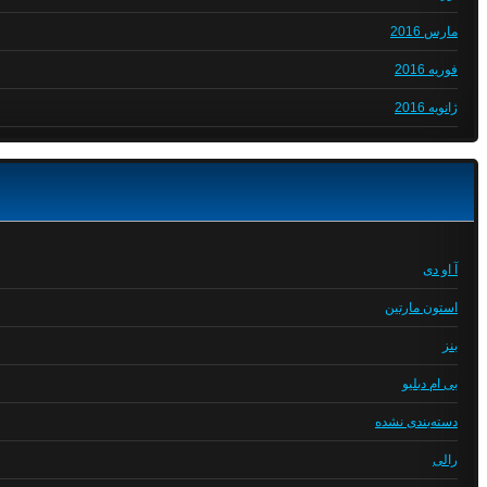
مارس 2016
فوریه 2016
ژانویه 2016
آ او دی
استون مارتین
بنز
بی ام دبلیو
دسته‌بندی نشده
رالی