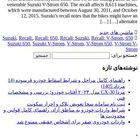
venerable Suzuki V-Strom 650. The recall affects 8,613 machines,
which were manufactured between August 30, 2011, and October
12, 2015. Suzuki’s recall notes that the bikes might have an
alternator […] […]
ماشین های جدید
,
Recall:
,
Recall: 650
,
Recall: Suzuki
,
Recall: V-Strom
,
650 Suzuki
Suzuki 650
,
Suzuki V-Strom
,
V-Strom
,
V-Strom 650
,
V-Strom V-
Strom
جستجو برای:
نوشته‌های تازه
راهنمای کامل مراحل و شرایط اسقاط خودرو فرسوده (14
مرداد 1405)
مزدا CX-30 مدل ۲۰۲۴ آفتاب خودرو؛ بررسی و مشخصات
فنی
ثبت نام سامانه سخا تعویض پلاک و احراز سکونت
شرایط واردات خودرو به مناطق آزاد، راهنمای کامل قوانین و
محدودیت ها
واردات خودروی صفر برای اشخاص حقیقی ممنوع شد
.