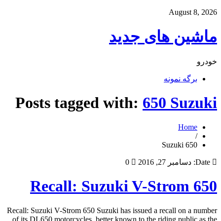
August 8, 2026
ماشین های جدید
خودرو
برگه نمونه
Posts tagged with:
650 Suzuki
Home
/
650 Suzuki
Date:
دسامبر 27, 2016
0
Recall: Suzuki V-Strom 650
Recall: Suzuki V-Strom 650 Suzuki has issued a recall on a number
of its DL650 motorcycles, better known to the riding public as the