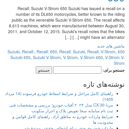
Recall: Suzuki V-Strom 650 Suzuki has issued a recall on a
number of its DL650 motorcycles, better known to the riding
public as the venerable Suzuki V-Strom 650. The recall affects
8,613 machines, which were manufactured between August 30,
2011, and October 12, 2015. Suzuki’s recall notes that the bikes
might have an alternator […] […]
ماشین های جدید
,
Recall:
,
Recall: 650
,
Recall: Suzuki
,
Recall: V-Strom
,
650 Suzuki
Suzuki 650
,
Suzuki V-Strom
,
V-Strom
,
V-Strom 650
,
V-Strom V-
Strom
جستجو برای:
نوشته‌های تازه
راهنمای کامل مراحل و شرایط اسقاط خودرو فرسوده (14 مرداد
1405)
مزدا CX-30 مدل ۲۰۲۴ آفتاب خودرو؛ بررسی و مشخصات فنی
ثبت نام سامانه سخا تعویض پلاک و احراز سکونت
شرایط واردات خودرو به مناطق آزاد، راهنمای کامل قوانین و
محدودیت ها
واردات خودروی صفر برای اشخاص حقیقی ممنوع شد