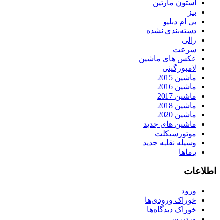
استون مارتین
بنز
بی ام دبلیو
دسته‌بندی نشده
رالی
سرعت
عکس های ماشین
لامبورگینی
ماشین 2015
ماشین 2016
ماشین 2017
ماشین 2018
ماشین 2020
ماشین های جدید
موتورسیکلت
وسیله نقلیه جدید
یاماها
اطلاعات
ورود
خوراک ورودی‌ها
خوراک دیدگاه‌ها
وردپرس