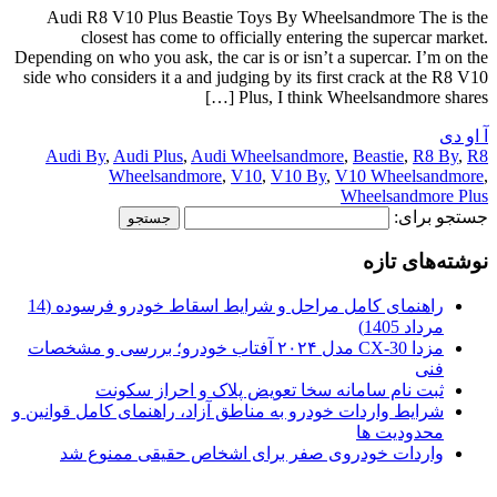
Audi R8 V10 Plus Beastie Toys By Wheelsandmore The is the
closest has come to officially entering the supercar market.
Depending on who you ask, the car is or isn’t a supercar. I’m on the
side who considers it a and judging by its first crack at the R8 V10
Plus, I think Wheelsandmore shares […]
آ او دی
Audi By
,
Audi Plus
,
Audi Wheelsandmore
,
Beastie
,
R8 By
,
R8
Wheelsandmore
,
V10
,
V10 By
,
V10 Wheelsandmore
,
Wheelsandmore Plus
جستجو برای:
نوشته‌های تازه
راهنمای کامل مراحل و شرایط اسقاط خودرو فرسوده (14
مرداد 1405)
مزدا CX-30 مدل ۲۰۲۴ آفتاب خودرو؛ بررسی و مشخصات
فنی
ثبت نام سامانه سخا تعویض پلاک و احراز سکونت
شرایط واردات خودرو به مناطق آزاد، راهنمای کامل قوانین و
محدودیت ها
واردات خودروی صفر برای اشخاص حقیقی ممنوع شد
.