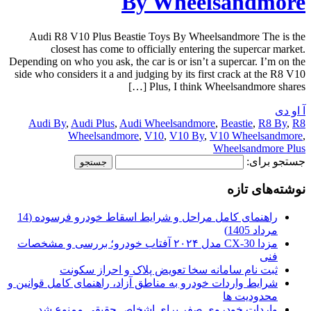
By Wheelsandmore
Audi R8 V10 Plus Beastie Toys By Wheelsandmore The is the
closest has come to officially entering the supercar market.
Depending on who you ask, the car is or isn’t a supercar. I’m on the
side who considers it a and judging by its first crack at the R8 V10
Plus, I think Wheelsandmore shares […]
آ او دی
Audi By
,
Audi Plus
,
Audi Wheelsandmore
,
Beastie
,
R8 By
,
R8
Wheelsandmore
,
V10
,
V10 By
,
V10 Wheelsandmore
,
Wheelsandmore Plus
جستجو برای:
نوشته‌های تازه
راهنمای کامل مراحل و شرایط اسقاط خودرو فرسوده (14
مرداد 1405)
مزدا CX-30 مدل ۲۰۲۴ آفتاب خودرو؛ بررسی و مشخصات
فنی
ثبت نام سامانه سخا تعویض پلاک و احراز سکونت
شرایط واردات خودرو به مناطق آزاد، راهنمای کامل قوانین و
محدودیت ها
واردات خودروی صفر برای اشخاص حقیقی ممنوع شد