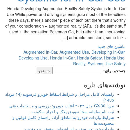
Honda Developing Augmented Reality Safety Systems for In-Car
Use While power and driving systems grab most of the headlines
these days, there’s another piece of tech out there that’s worthy
of your consideration – augmented reality (AR). It’s the same stuff
used in the sensation Pokemon Go, but rather than imprisoning
adorable monsters, some folks […]
ماشین های جدید
Augmented In-Car
,
Augmented Use
,
Developing In-Car
,
Developing Use
,
Honda In-Car
,
Honda Safety
,
Honda Use
,
Reality
,
Systems
,
Use Safety
جستجو برای:
نوشته‌های تازه
راهنمای کامل مراحل و شرایط اسقاط خودرو فرسوده (14 مرداد
1405)
مزدا CX-30 مدل ۲۰۲۴ آفتاب خودرو؛ بررسی و مشخصات فنی
ثبت نام سامانه سخا تعویض پلاک و احراز سکونت
شرایط واردات خودرو به مناطق آزاد، راهنمای کامل قوانین و
محدودیت ها
واردات خودروی صفر برای اشخاص حقیقی ممنوع شد