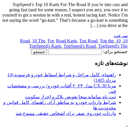
TopSpeed’s Top 10 Karts For The Road If you’re into cars and
going fast (and for some reason, I suspect you are), you owe it to
yourself to get a session in with a real, honest racing kart. Notice I’m
not saying the word “go-kart.” That’s because a go-kart is something
you drive at the […]
سرعت
,
10 The
,
For
,
Road Karts
,
Top Road
,
Top the
,
10 Road
,
10
TopSpeed's Karts
,
TopSpeed's Road
,
TopSpeed's The
جستجو برای:
نوشته‌های تازه
راهنمای کامل مراحل و شرایط اسقاط خودرو فرسوده (14
مرداد 1405)
مزدا CX-30 مدل ۲۰۲۴ آفتاب خودرو؛ بررسی و مشخصات
فنی
ثبت نام سامانه سخا تعویض پلاک و احراز سکونت
شرایط واردات خودرو به مناطق آزاد، راهنمای کامل قوانین و
محدودیت ها
واردات خودروی صفر برای اشخاص حقیقی ممنوع شد
.