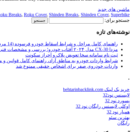
ماشین های جدید
oku Breaks
,
Roku Cover
,
Shinden Breaks
,
Shinden Cover
,
Superbike
جستجو برای:
نوشته‌های تازه
راهنمای کامل مراحل و شرایط اسقاط خودرو فرسوده (14 مرداد 1405)
مزدا CX-30 مدل ۲۰۲۴ آفتاب خودرو؛ بررسی و مشخصات فنی
ثبت نام سامانه سخا تعویض پلاک و احراز سکونت
شرایط واردات خودرو به مناطق آزاد، راهنمای کامل قوانین و 
واردات خودروی صفر برای اشخاص حقیقی ممنوع شد
.
خرید بک لینک behtarinbacklink.com
لایسنس نود32
پسورد نود 32
اوکلی لایسنس رایگان نود 32
همیار نود 32
بهترین سئو
رایگان