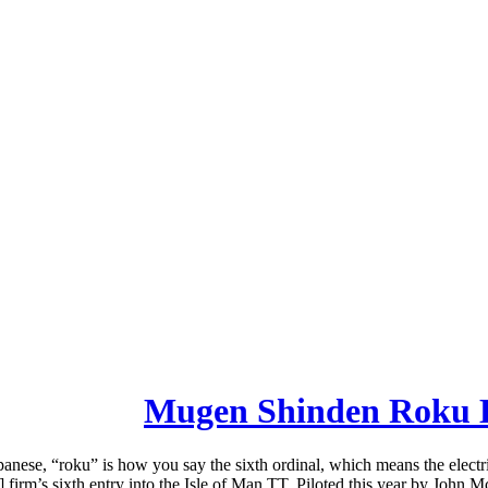
Mugen Shinden Roku E
ese, “roku” is how you say the sixth ordinal, which means the electr
firm’s sixth entry into the Isle of Man TT. Piloted this year by John M