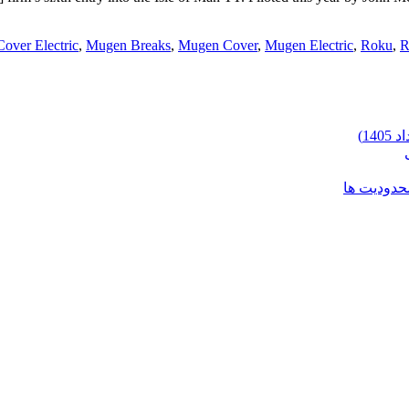
Cover Electric
,
Mugen Breaks
,
Mugen Cover
,
Mugen Electric
,
Roku
,
R
محدودیت ها