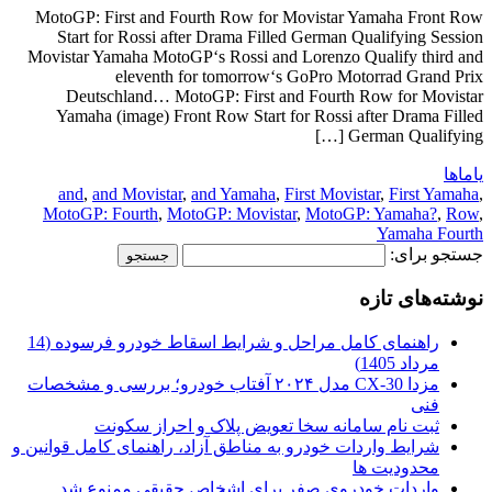
MotoGP: First and Fourth Row for Movistar Yamaha Front Row
Start for Rossi after Drama Filled German Qualifying Session
Movistar Yamaha MotoGP‘s Rossi and Lorenzo Qualify third and
eleventh for tomorrow‘s GoPro Motorrad Grand Prix
Deutschland… MotoGP: First and Fourth Row for Movistar
Yamaha (image) Front Row Start for Rossi after Drama Filled
German Qualifying […]
یاماها
and
,
and Movistar
,
and Yamaha
,
First Movistar
,
First Yamaha
,
MotoGP: Fourth
,
MotoGP: Movistar
,
MotoGP: Yamaha?
,
Row
,
Yamaha Fourth
جستجو برای:
نوشته‌های تازه
راهنمای کامل مراحل و شرایط اسقاط خودرو فرسوده (14
مرداد 1405)
مزدا CX-30 مدل ۲۰۲۴ آفتاب خودرو؛ بررسی و مشخصات
فنی
ثبت نام سامانه سخا تعویض پلاک و احراز سکونت
شرایط واردات خودرو به مناطق آزاد، راهنمای کامل قوانین و
محدودیت ها
واردات خودروی صفر برای اشخاص حقیقی ممنوع شد