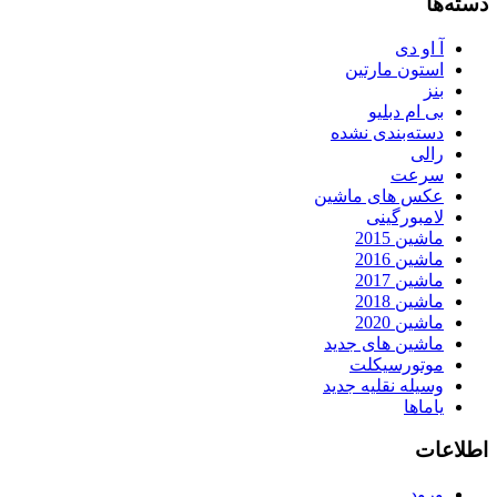
دسته‌ها
آ او دی
استون مارتین
بنز
بی ام دبلیو
دسته‌بندی نشده
رالی
سرعت
عکس های ماشین
لامبورگینی
ماشین 2015
ماشین 2016
ماشین 2017
ماشین 2018
ماشین 2020
ماشین های جدید
موتورسیکلت
وسیله نقلیه جدید
یاماها
اطلاعات
ورود