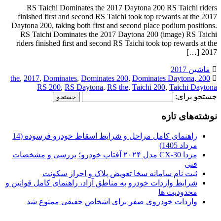
RS Taichi Dominates the 2017 Daytona 200 RS Taichi riders
finished first and second RS Taichi took top rewards at the 2017
Daytona 200, taking both first and second place podium positions.
RS Taichi Dominates the 2017 Daytona 200 (image) RS Taichi
riders finished first and second RS Taichi took top rewards at the
2017 […]
ماشین 2017
,
2017
,
Dominates
,
Dominates 200
,
Dominates Daytona
,
200 the
RS 200
,
RS Daytona
,
RS the
,
Taichi 200
,
Taichi Daytona
جستجو برای:
نوشته‌های تازه
راهنمای کامل مراحل و شرایط اسقاط خودرو فرسوده (14
مرداد 1405)
مزدا CX-30 مدل ۲۰۲۴ آفتاب خودرو؛ بررسی و مشخصات
فنی
ثبت نام سامانه سخا تعویض پلاک و احراز سکونت
شرایط واردات خودرو به مناطق آزاد، راهنمای کامل قوانین و
محدودیت ها
واردات خودروی صفر برای اشخاص حقیقی ممنوع شد
.