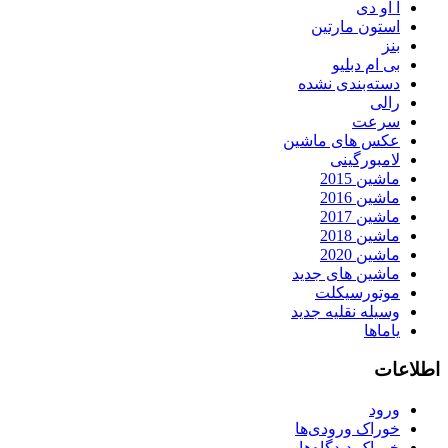
آ او دی
استون مارتین
بنز
بی ام دبلیو
دسته‌بندی نشده
رالی
سرعت
عکس های ماشین
لامبورگینی
ماشین 2015
ماشین 2016
ماشین 2017
ماشین 2018
ماشین 2020
ماشین های جدید
موتورسیکلت
وسیله نقلیه جدید
یاماها
اطلاعات
ورود
خوراک ورودی‌ها
خوراک دیدگاه‌ها