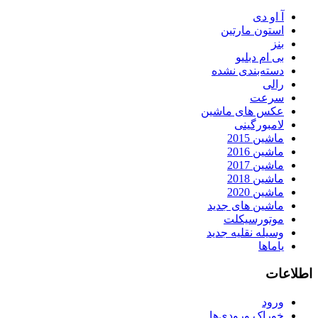
آ او دی
استون مارتین
بنز
بی ام دبلیو
دسته‌بندی نشده
رالی
سرعت
عکس های ماشین
لامبورگینی
ماشین 2015
ماشین 2016
ماشین 2017
ماشین 2018
ماشین 2020
ماشین های جدید
موتورسیکلت
وسیله نقلیه جدید
یاماها
اطلاعات
ورود
خوراک ورودی‌ها