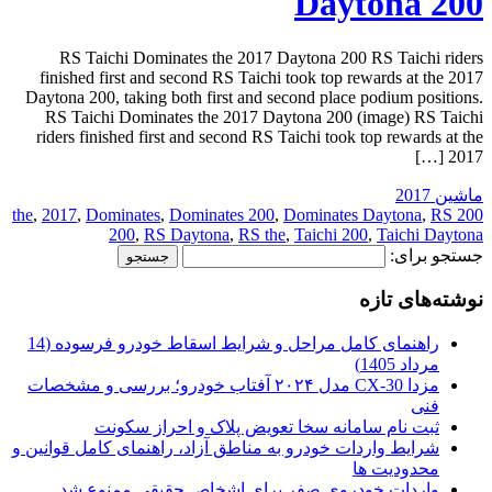
Daytona 200
RS Taichi Dominates the 2017 Daytona 200 RS Taichi riders
finished first and second RS Taichi took top rewards at the 2017
Daytona 200, taking both first and second place podium positions.
RS Taichi Dominates the 2017 Daytona 200 (image) RS Taichi
riders finished first and second RS Taichi took top rewards at the
2017 […]
ماشین 2017
,
2017
,
Dominates
,
Dominates 200
,
Dominates Daytona
,
RS
200 the
200
,
RS Daytona
,
RS the
,
Taichi 200
,
Taichi Daytona
جستجو برای:
نوشته‌های تازه
راهنمای کامل مراحل و شرایط اسقاط خودرو فرسوده (14
مرداد 1405)
مزدا CX-30 مدل ۲۰۲۴ آفتاب خودرو؛ بررسی و مشخصات
فنی
ثبت نام سامانه سخا تعویض پلاک و احراز سکونت
شرایط واردات خودرو به مناطق آزاد، راهنمای کامل قوانین و
محدودیت ها
واردات خودروی صفر برای اشخاص حقیقی ممنوع شد