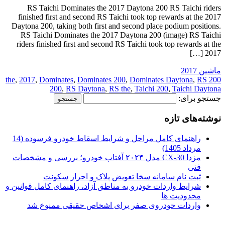
RS Taichi Dominates the 2017 Daytona 200 RS Taichi riders
finished first and second RS Taichi took top rewards at the 2017
Daytona 200, taking both first and second place podium positions.
RS Taichi Dominates the 2017 Daytona 200 (image) RS Taichi
riders finished first and second RS Taichi took top rewards at the
2017 […]
ماشین 2017
,
2017
,
Dominates
,
Dominates 200
,
Dominates Daytona
,
RS
200 the
200
,
RS Daytona
,
RS the
,
Taichi 200
,
Taichi Daytona
جستجو برای:
نوشته‌های تازه
راهنمای کامل مراحل و شرایط اسقاط خودرو فرسوده (14
مرداد 1405)
مزدا CX-30 مدل ۲۰۲۴ آفتاب خودرو؛ بررسی و مشخصات
فنی
ثبت نام سامانه سخا تعویض پلاک و احراز سکونت
شرایط واردات خودرو به مناطق آزاد، راهنمای کامل قوانین و
محدودیت ها
واردات خودروی صفر برای اشخاص حقیقی ممنوع شد
.