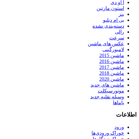
آ او دی
استون مارتین
بنز
بی ام دبلیو
دسته‌بندی نشده
رالی
سرعت
عکس های ماشین
لامبورگینی
ماشین 2015
ماشین 2016
ماشین 2017
ماشین 2018
ماشین 2020
ماشین های جدید
موتورسیکلت
وسیله نقلیه جدید
یاماها
اطلاعات
ورود
خوراک ورودی‌ها
خوراک دیدگاه‌ها